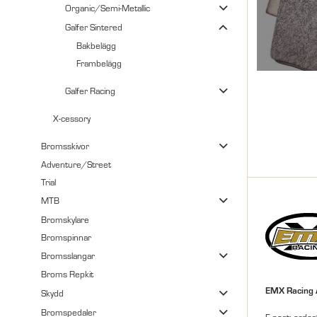
Organic/Semi-Metallic
Galfer Sintered
Bakbelägg
Frambelägg
Galfer Racing
X-cessory
Bromsskivor
Adventure/Street
Trial
MTB
Bromskylare
Bromspinnar
Bromsslangar
Broms Repkit
EMX Racing
Skydd
Bromspedaler
E-post: orde