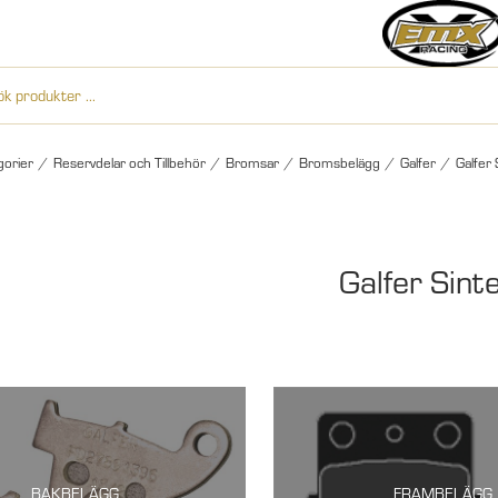
gorier
/
Reservdelar och Tillbehör
/
Bromsar
/
Bromsbelägg
/
Galfer
/
Galfer 
Galfer Sint
BAKBELÄGG
FRAMBELÄGG