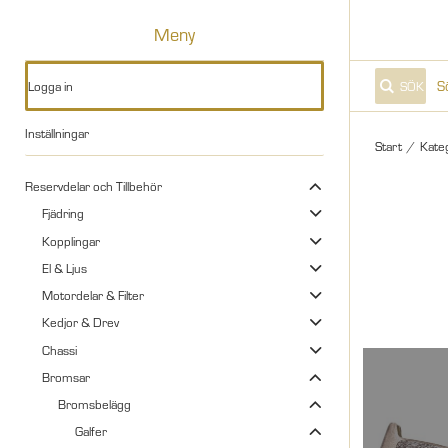
Meny
Logga in
SÖK
Inställningar
Start
/
Kate
Reservdelar och Tillbehör
Fjädring
Kopplingar
El & Ljus
Motordelar & Filter
Kedjor & Drev
Chassi
Bromsar
Bromsbelägg
Galfer