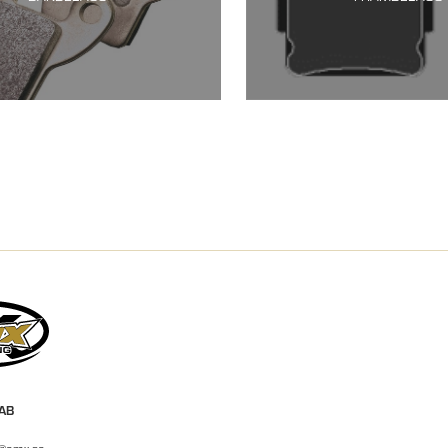
 AB
r@emx.se