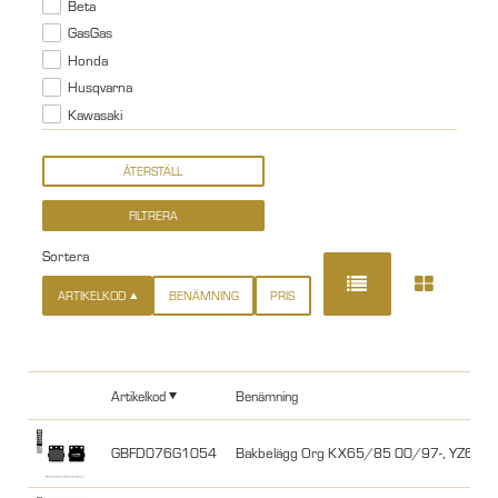
Beta
GasGas
Honda
Husqvarna
Kawasaki
Sortera
ARTIKELKOD
BENÄMNING
PRIS
Artikelkod
Benämning
GBFD076G1054
Bakbelägg Org KX65/85 00/97-, YZ65/