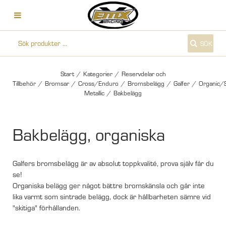
SÖK
Start
/
Kategorier
/
Reservdelar och
Tillbehör
/
Bromsar
/
Cross/Enduro
/
Bromsbelägg
/
Galfer
/
Organic/
Metallic
/
Bakbelägg
Bakbelägg, organiska
Galfers bromsbelägg är av absolut toppkvalité, prova själv får du
se!
Organiska belägg ger något bättre bromskänsla och går inte
lika varmt som sintrade belägg, dock är hållbarheten sämre vid
"skitiga" förhållanden.