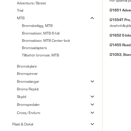
För optimal p
Adventure/Street
G1851 Advan
Trial
MTB
G1554T Pro,
dowhnhillcykl
Bromsbelägg, MTB
Bromsskivor, MTB 6-hål
G1652 E-bike,
Bromsskivor, MTB Center-lock
G1455 Road,
Bromsadapters
G1053, Stan
Tillbehör bromsar, MTB
Bromskylare
Bromspinnar
Bromsslangar
Broms Repkit
Skydd
Bromspedaler
Cross/Enduro
Plast & Dekal