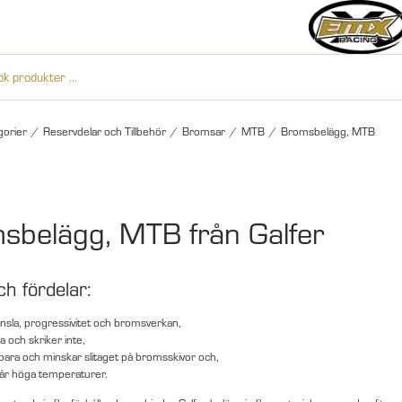
gorier
/
Reservdelar och Tillbehör
/
Bromsar
/
MTB
/
Bromsbelägg, MTB
sbelägg, MTB från Galfer
ch fördelar:
nsla, progressivitet och bromsverkan,
ta och skriker inte,
lbara och minskar slitaget på bromsskivor och,
år höga temperaturer.