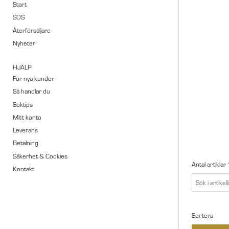
Start
SDS
Återförsäljare
Nyheter
HJÄLP
För nya kunder
Så handlar du
Söktips
Mitt konto
Leverans
Betalning
Säkerhet & Cookies
Antal artiklar
Kontakt
Sortera