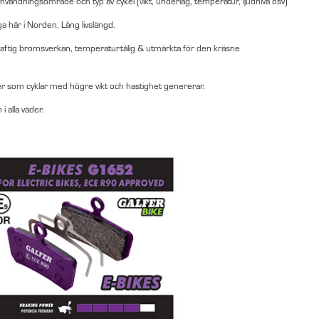
användningsområde och typ av cykel (vikt, underlag, temperatur, ljudnivå osv)
ga här i Norden. Lång livslängd.
Kraftig bromsverkan, temperaturtålig & utmärkta för den kräsne
r som cyklar med högre vikt och hastighet genererar.
 alla väder.