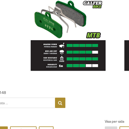
148
Visa per sida