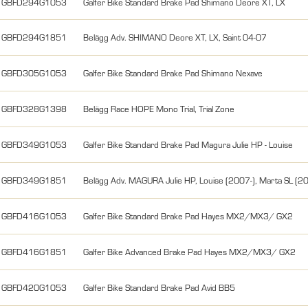
GBFD294G1053
Galfer Bike Standard Brake Pad Shimano Deore XT, LX
GBFD294G1851
Belägg Adv. SHIMANO Deore XT, LX, Saint 04-07
GBFD305G1053
Galfer Bike Standard Brake Pad Shimano Nexave
GBFD328G1398
Belägg Race HOPE Mono Trial, Trial Zone
GBFD349G1053
Galfer Bike Standard Brake Pad Magura Julie HP - Louise
GBFD349G1851
Belägg Adv. MAGURA Julie HP, Louise (2007-), Marta SL (2
GBFD416G1053
Galfer Bike Standard Brake Pad Hayes MX2/MX3/ GX2
GBFD416G1851
Galfer Bike Advanced Brake Pad Hayes MX2/MX3/ GX2
GBFD420G1053
Galfer Bike Standard Brake Pad Avid BB5