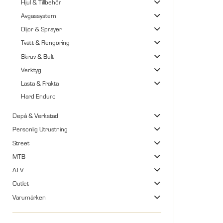
Hjul & Tillbehör
Avgassystem
Oljor & Sprayer
Tvätt & Rengöring
Skruv & Bult
Verktyg
Lasta & Frakta
Hard Enduro
Depå & Verkstad
Personlig Utrustning
Street
MTB
ATV
Outlet
Varumärken