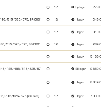
12
Ej i lager
279.00
/486/515/525/575, BR-C601
12
I lager
349.00
12
I lager
319.00
/486/515/525/575, BR-C601
12
I lager
289.00
I lager
5 169.00
45/446/485/486/515/525/57
Ej i lager
9 659.00
I lager
8 849.00
86/515/525/575 (30 sets)
12
I lager
7 939.00