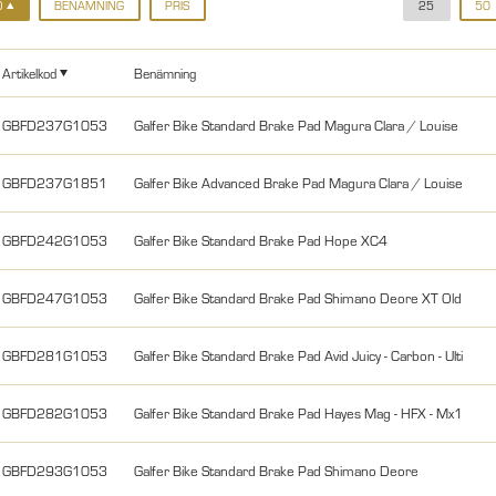
D
BENÄMNING
PRIS
25
50
Artikelkod
Benämning
GBFD237G1053
Galfer Bike Standard Brake Pad Magura Clara / Louise
GBFD237G1851
Galfer Bike Advanced Brake Pad Magura Clara / Louise
GBFD242G1053
Galfer Bike Standard Brake Pad Hope XC4
GBFD247G1053
Galfer Bike Standard Brake Pad Shimano Deore XT Old
GBFD281G1053
Galfer Bike Standard Brake Pad Avid Juicy - Carbon - Ulti
GBFD282G1053
Galfer Bike Standard Brake Pad Hayes Mag - HFX - Mx1
GBFD293G1053
Galfer Bike Standard Brake Pad Shimano Deore