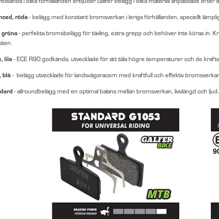
restanda i olika förhållanden erbjuder Galfer belägg i olika material anpassade efter 
ced, röda
- belägg med konstant bromsverkan i leriga förhållanden, speciellt lämpli
 gröna
- perfekta bromsbelägg för tävling, extra grepp och behöver inte köras in. 
isten.
 lila
- ECE R90 godkända, utvecklade för att tåla högre temperaturer och de krafte
 blå
- belägg utvecklade för landsvägsracern med kraftfull och effektiv bromsverkan i
dard
- allroundbelägg med en optimal balans mellan bromsverkan, livslängd och ljud.