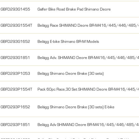
GBFD293G1455
Galfer Bike Road Brake Pad Shimano Deore
GBFD293G1554T
Belägg Race SHIMANO Deore BR-M416/445/446/485
GBFD293G1652
Belägg E-bike Shimano BR-M Models
GBFD293G1851
Belägg Adv. SHIMANO Deore BR-M416/445/446/485
GBFD293P1053
Belägg Shimano Deore Brake (30 sets)
GBFD293P1554T
Pack 60pc Race,30 Set SHIMANO Deore BR-M416/4
GBFD293P1652
Belägg Shimano Deore Brake (30 sets) E-bike
GBFD293P1851
Belägg Adv SHIMANO Deore BR-M416/445/446/485/4