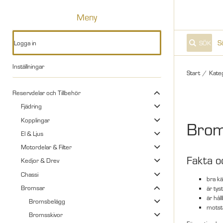
Meny
Logga in
SÖK
Inställningar
Start
/
Kate
Reservdelar och Tillbehör
Fjädring
Kopplingar
Brom
El & Ljus
Motordelar & Filter
Fakta o
Kedjor & Drev
Chassi
bra kä
Bromsar
är tys
är hål
Bromsbelägg
motst
Bromsskivor