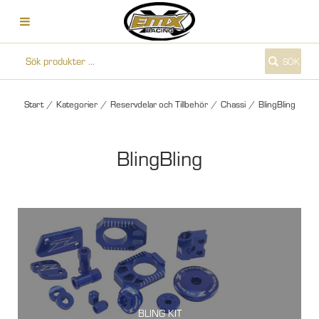
SÖK
Start
/
Kategorier
/
Reservdelar och Tillbehör
/
Chassi
/
BlingBling
BlingBling
BLING KIT