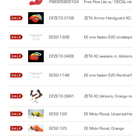
PS8305800104
Free Flow Lite w/ DECAL ink mont
DFZE72-3108
ZETA Armor Handguard XC Prot
EE50-132B
EE inre fästen EVO smalstyre sva
DFZE72-3408
ZETA XC avvisare m. blinkers, Gr
EE50-114B
EE inre fästen EVO Renthal Fat
DFZE72-3991
ZETA XC blinkers, Orange reserv
EE52-128
EE Moto Roost, Universal Handgu
EE52-125
EE Moto Roost, Orange