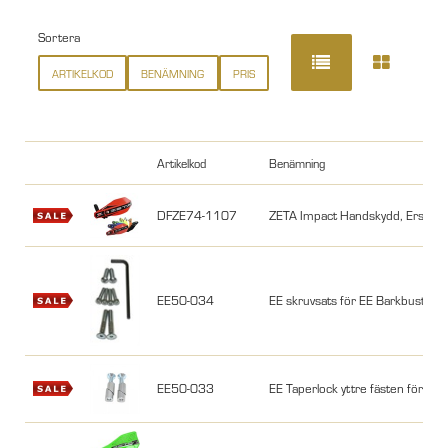
Sortera
ARTIKELKOD
BENÄMNING
PRIS
Artikelkod
Benämning
DFZE74-1107
ZETA Impact Handskydd, Ersättni
EE50-034
EE skruvsats för EE Barkbusters, 
EE50-033
EE Taperlock yttre fästen för EE