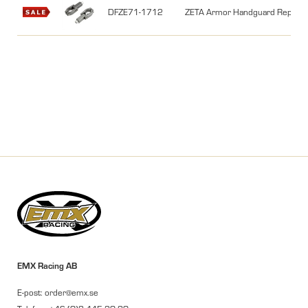
DFZE71-1712
ZETA Armor Handguard Replace
EMX Racing AB
E-post: order@emx.se