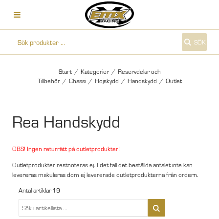
SÖK
Start
/
Kategorier
/
Reservdelar och
Tillbehör
/
Chassi
/
Hojskydd
/
Handskydd
/
Outlet
Rea Handskydd
OBS! Ingen returrätt på outletprodukter!
Outletprodukter restnoteras ej. I det fall det beställda antalet inte kan
levereras makuleras dom ej levererade outletprodukterna från ordern.
Antal artiklar
19