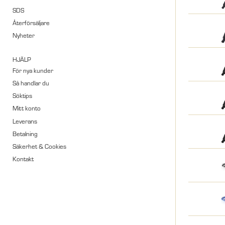
SDS
Återförsäljare
Nyheter
HJÄLP
För nya kunder
Så handlar du
Söktips
Mitt konto
Leverans
Betalning
Säkerhet & Cookies
Kontakt