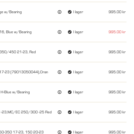
ge w/Bearing
I lager
995.00
16, Blue w/Bearing
I lager
995.00
/350/450 21-23, Red
I lager
995.00
 17-23 (79013050044),Oran
I lager
995.00
 H-Blue w/Bearing
I lager
995.00
21-23,MC/EC 250/300 -25 Red
I lager
995.00
250-350 17-23, 150 20-23
I lager
995.00