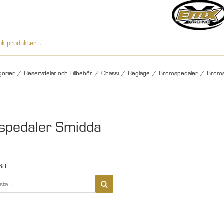
gorier
/
Reservdelar och Tillbehör
/
Chassi
/
Reglage
/
Bromspedaler
/
Broms
pedaler Smidda
68