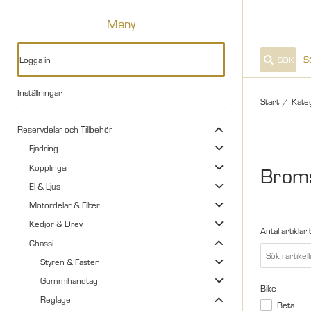
Meny
Logga in
SÖK
Inställningar
Start
/
Kate
Reservdelar och Tillbehör
Fjädring
Kopplingar
Broms
El & Ljus
Motordelar & Filter
Kedjor & Drev
Antal artiklar
Chassi
Styren & Fästen
Gummihandtag
Bike
Reglage
Beta