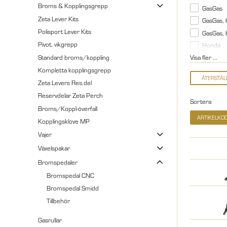
Broms & Kopplingsgrepp
GasGas
Zeta Lever Kits
GasGas, 
Polisport Lever Kits
GasGas,
Pivot, vikgrepp
Honda
Standard broms/koppling
Visa fler ...
Kompletta kopplingsgrepp
Zeta Levers Res.del
Reservdelar Zeta Perch
Sortera
Broms/Koppl-överfall
ARTIKELKO
Kopplingsklove MP
Vajer
Växelspakar
Bromspedaler
Bromspedal CNC
Bromspedal Smidd
Tillbehör
Gasrullar