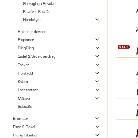
Gasreglage Revolver
Revolver Res Del
Handskydd
Holeshot devices
Fotpinnar
BlingBling
Sadel & Sadelöverdrag
Tankar
Hojskydd
Kylare
Lagersatser
Mätare
Sidostöd
Bromsar
Plast & Dekal
Hjul & Tillbehör