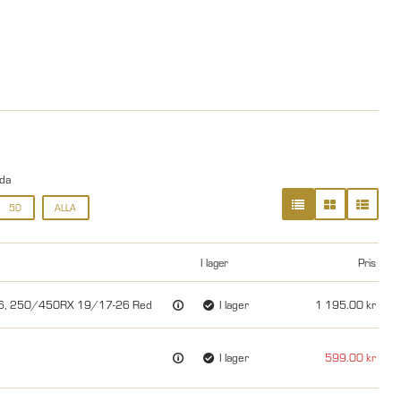
ida
50
ALLA
I lager
Pris
26, 250/450RX 19/17-26 Red
I lager
1 195.00
I lager
599.00