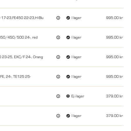
 17-23,FE450 22-23,H-Blu
I lager
995.00
350/450/500 24-, red
I lager
995.00
23-25, EXC/F 24-, Orang
I lager
995.00
E, 24-, TE125 25-
I lager
995.00
Ej i lager
379.00
I lager
379.00