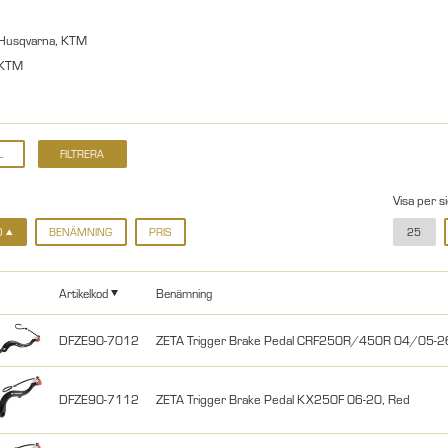
Husqvarna, KTM
 KTM
Visa per s
D
BENÄMNING
PRIS
25
Artikelkod
Benämning
DFZE90-7012
ZETA Trigger Brake Pedal CRF250R/450R 04/05-
DFZE90-7112
ZETA Trigger Brake Pedal KX250F 06-20, Red