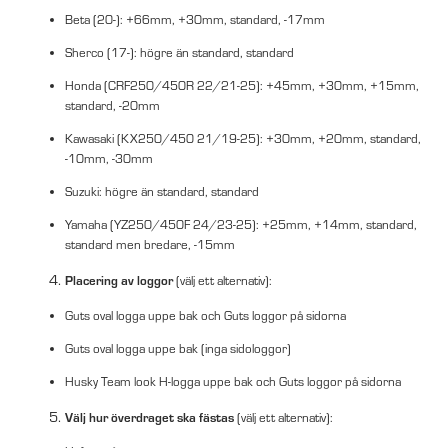
Beta (20-): +66mm, +30mm, standard, -17mm
Sherco (17-): högre än standard, standard
Honda (CRF250/450R 22/21-25): +45mm, +30mm, +15mm,
standard, -20mm
Kawasaki (KX250/450 21/19-25): +30mm, +20mm, standard,
-10mm, -30mm
Suzuki: högre än standard, standard
Yamaha (YZ250/450F 24/23-25): +25mm, +14mm, standard,
standard men bredare, -15mm
Placering av loggor
(välj ett alternativ):
Guts oval logga uppe bak och Guts loggor på sidorna
Guts oval logga uppe bak (inga sidologgor)
Husky Team look H-logga uppe bak och Guts loggor på sidorna
Välj hur överdraget ska fästas
(välj ett alternativ):