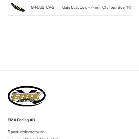
GR-CUSTCV-ST
Guts Cust Cov: +/-mm, Clr: Top/Side/Rib, L
EMX Racing AB
E-post: order@emx.se
Telefon: +46 (0)8 445 30 80