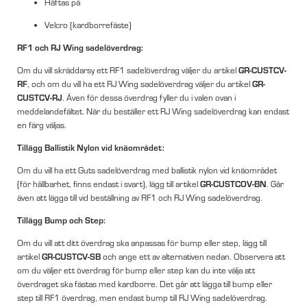
Häftas på
Velcro (kardborrefäste)
RF1 och RJ Wing sadelöverdrag:
GR-CUSTCV-
Om du vill skräddarsy ett RF1 sadelöverdrag väljer du artikel
RF
GR-
, och om du vill ha ett RJ Wing sadelöverdrag väljer du artikel
CUSTCV-RJ
. Även för dessa överdrag fyller du i valen ovan i
meddelandefältet. När du beställer ett RJ Wing sadelöverdrag kan endast
en färg väljas.
Tillägg Ballistik Nylon vid knäområdet:
Om du vill ha ett Guts sadelöverdrag med ballistik nylon vid knäområdet
GR-CUSTCOV-BN
(för hållbarhet, finns endast i svart), lägg till artikel
. Går
även att lägga till vid beställning av RF1 och RJ Wing sadelöverdrag.
Tillägg Bump och Step:
Om du vill att ditt överdrag ska anpassas för bump eller step, lägg till
GR-CUSTCV-SB
artikel
och ange ett av alternativen nedan. Observera att
om du väljer ett överdrag för bump eller step kan du inte välja att
överdraget ska fästas med kardborre. Det går att lägga till bump eller
step till RF1 överdrag, men endast bump till RJ Wing sadelöverdrag.