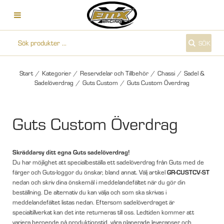
SÖK
Start
/
Kategorier
/
Reservdelar och Tillbehör
/
Chassi
/
Sadel &
Sadelöverdrag
/
Guts Custom
/
Guts Custom Överdrag
Guts Custom Överdrag
Skräddarsy ditt egna Guts sadelöverdrag!
Du har möjlighet att specialbeställa ett sadelöverdrag från Guts med de
GR-CUSTCV-ST
färger och Guts-loggor du önskar, bland annat. Välj artikel
nedan och skriv dina önskemål i meddelandefältet när du gör din
beställning. De alternativ du kan välja och som ska skrivas i
meddelandefältet listas nedan. Eftersom sadelöverdraget är
specialtillverkat kan det inte returneras till oss. Ledtiden kommer att
variera beroende på produktionstid, våra planerade leveranser och