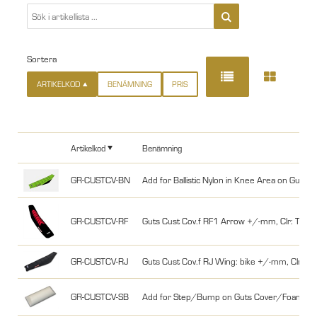
Sortera
ARTIKELKOD
BENÄMNING
PRIS
Artikelkod
Benämning
GR-CUSTCV-BN
Add for Ballistic Nylon in Knee Area on Guts
GR-CUSTCV-RF
Guts Cust Cov.f RF1 Arrow +/-mm, Clr: Top
GR-CUSTCV-RJ
Guts Cust Cov.f RJ Wing: bike +/-mm, Clr: T
GR-CUSTCV-SB
Add for Step/Bump on Guts Cover/Foam/Co