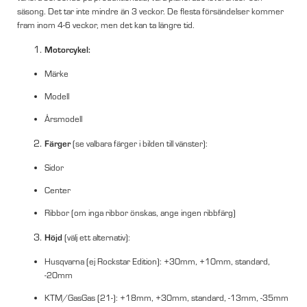
säsong. Det tar inte mindre än 3 veckor. De flesta försändelser kommer
fram inom 4-6 veckor, men det kan ta längre tid.
Motorcykel:
Märke
Modell
Årsmodell
Färger
(se valbara färger i bilden till vänster):
Sidor
Center
Ribbor (om inga ribbor önskas, ange ingen ribbfärg)
Höjd
(välj ett alternativ):
Husqvarna (ej Rockstar Edition): +30mm, +10mm, standard,
-20mm
KTM/GasGas (21-): +18mm, +30mm, standard, -13mm, -35mm