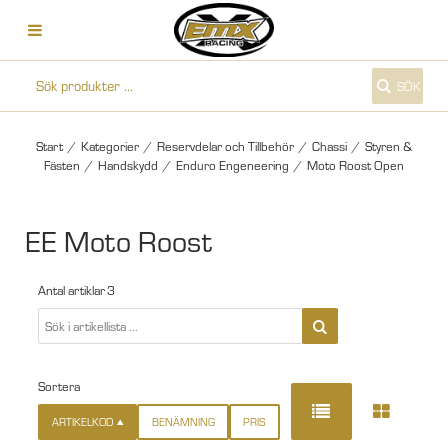
SÖK
Start
/
Kategorier
/
Reservdelar och Tillbehör
/
Chassi
/
Styren &
Fästen
/
Handskydd
/
Enduro Engeneering
/
Moto Roost Open
EE Moto Roost
Antal artiklar
3
Sortera
ARTIKELKOD
BENÄMNING
PRIS