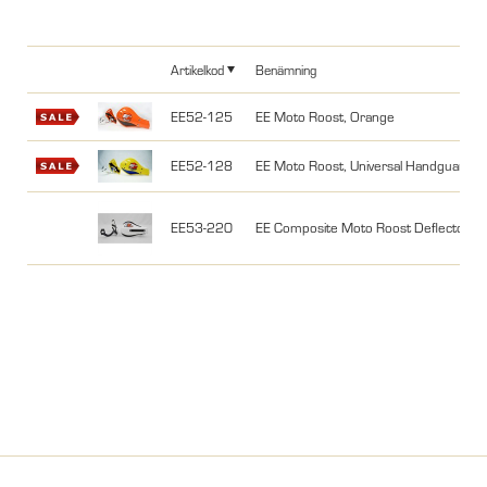
Artikelkod
Benämning
EE52-125
EE Moto Roost, Orange
EE52-128
EE Moto Roost, Universal Handguard, m
EE53-220
EE Composite Moto Roost Deflectors W