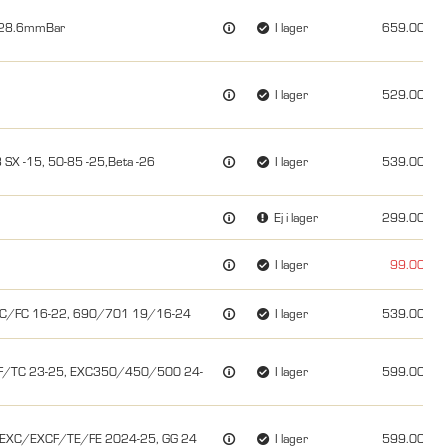
2/28.6mmBar
I lager
659.00
I lager
529.00
SX -15, 50-85 -25,Beta -26
I lager
539.00
Ej i lager
299.00
I lager
99.00
TC/FC 16-22, 690/701 19/16-24
I lager
539.00
F/TC 23-25, EXC350/450/500 24-
I lager
599.00
 EXC/EXCF/TE/FE 2024-25, GG 24
I lager
599.00