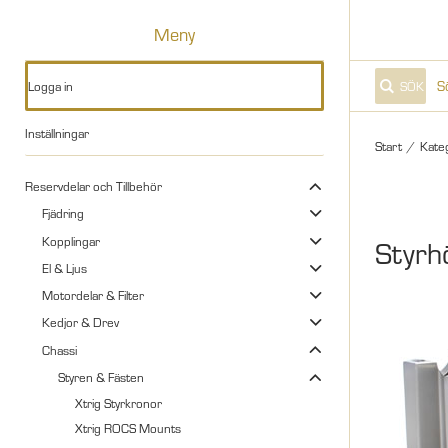
Meny
Logga in
SÖK
Inställningar
Start
/
Kate
Reservdelar och Tillbehör
Fjädring
Kopplingar
Styrh
El & Ljus
Motordelar & Filter
Kedjor & Drev
Chassi
Styren & Fästen
Xtrig Styrkronor
Xtrig ROCS Mounts