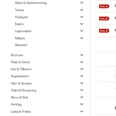
Sadel & Sadelöverdrag
Tankar
Hojskydd
Kylare
Lagersatser
Mätare
Sidostöd
Bromsar
Plast & Dekal
Hjul & Tillbehör
Avgassystem
Oljor & Sprayer
Tvätt & Rengöring
Skruv & Bult
Verktyg
Lasta & Frakta