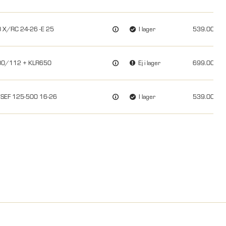
0 X/RC 24-26 -E 25
I lager
539.00
100/112 + KLR650
Ej i lager
699.00
/SEF 125-500 16-26
I lager
539.00