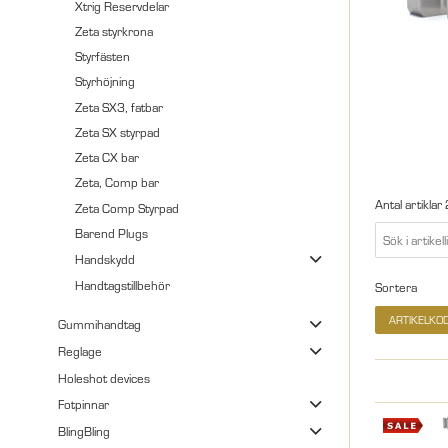
Xtrig Reservdelar
Zeta styrkrona
Styrfästen
Styrhöjning
Zeta SX3, fatbar
Zeta SX styrpad
Zeta CX bar
Zeta, Comp bar
Antal artiklar
Zeta Comp Styrpad
Barend Plugs
Handskydd
Handtagstillbehör
Sortera
ARTIKELKO
Gummihandtag
Reglage
Holeshot devices
Fotpinnar
BlingBling