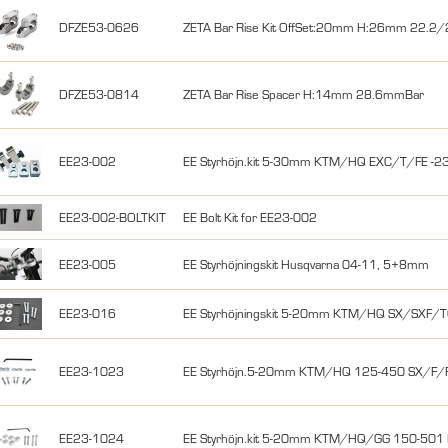
DFZE53-0626
ZETA Bar Rise Kit OffSet:20mm H:26mm 22.
DFZE53-0814
ZETA Bar Rise Spacer H:14mm 28.6mmBar
EE23-002
EE Styrhöjn.kit 5-30mm KTM/HQ EXC/T/FE -23 
EE23-002-BOLTKIT
EE Bolt Kit for EE23-002
EE23-005
EE Styrhöjningskit Husqvarna 04-11, 5+8mm
EE23-016
EE Styrhöjningskit 5-20mm KTM/HQ SX/SXF/
EE23-1023
EE Styrhöjn.5-20mm KTM/HQ 125-450 SX/F/
EE23-1024
EE Styrhöjn.kit 5-20mm KTM/HQ/GG 150-501