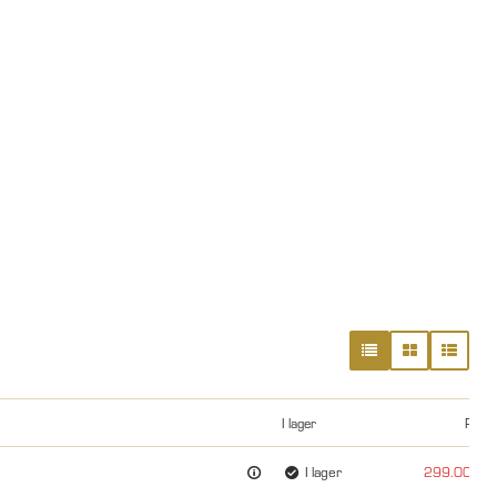
I lager
Pris
I lager
299.00