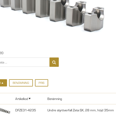
20
D
BENÄMNING
PRIS
Artikelkod
Benämning
DFZE31-4235
Undre styröverfall Zeta SX, 28 mm, höjd 35mm