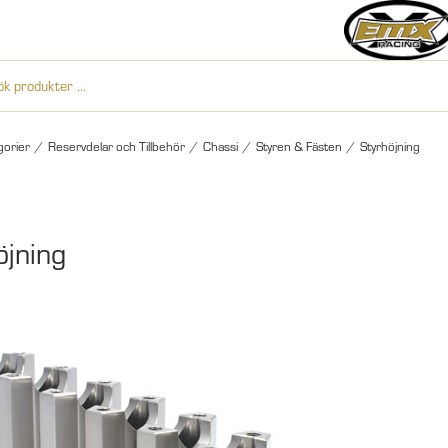
gorier
/
Reservdelar och Tillbehör
/
Chassi
/
Styren & Fästen
/
Styrhöjning
öjning