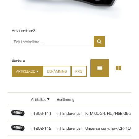
Antal artiklar
3
Sortera
ARTIKELKOD
BENÄMNING
PRIS
Artikelkod
Benämning
TT202-111
TT Endurance II, KTM 00-24, HQ/HSB 09-24, 
TT202-112
TT Endurance II, Universal conv. fork CRF150,