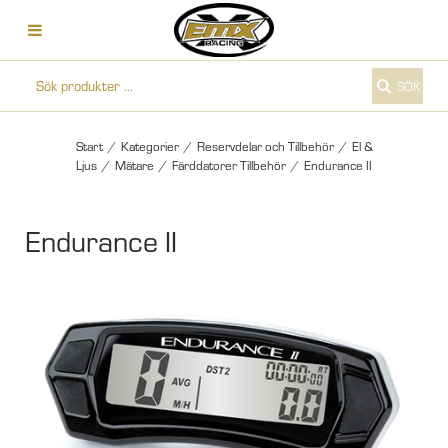
SÖK
Start
/
Kategorier
/
Reservdelar och Tillbehör
/
El &
Ljus
/
Mätare
/
Färddatorer Tillbehör
/
Endurance II
Endurance II