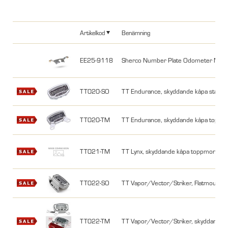
Artikelkod
Benämning
EE25-9118
Sherco Number Plate Odometer Moun
TT020-SO
TT Endurance, skyddande kåpa standa
TT020-TM
TT Endurance, skyddande kåpa toppm
TT021-TM
TT Lynx, skyddande kåpa toppmonter
TT022-SO
TT Vapor/Vector/Striker, Flatmount s
TT022-TM
TT Vapor/Vector/Striker, skyddande 