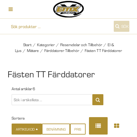
SÖK
Start
/
Kategorier
/
Reservdelar och Tillbehör
/
El &
Ljus
/
Mätare
/
Färddatorer Tillbehör
/
Fästen TT Färddatorer
Fästen TT Färddatorer
Antal artiklar
6
Sortera
ARTIKELKOD
BENÄMNING
PRIS