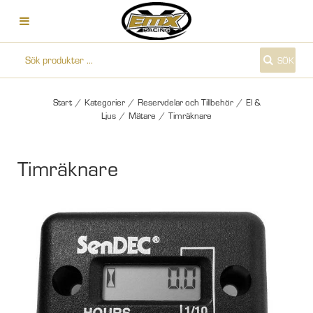
SÖK
Start
/
Kategorier
/
Reservdelar och Tillbehör
/
El &
Ljus
/
Mätare
/
Timräknare
Timräknare