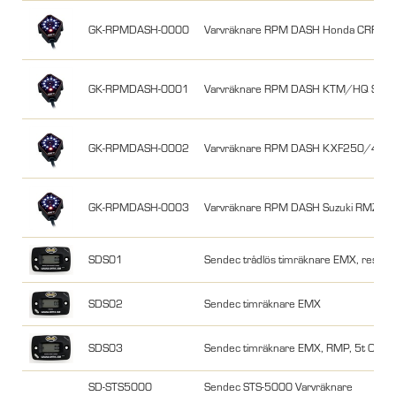
GK-RPMDASH-0000
Varvräknare RPM DASH Honda CRF2
GK-RPMDASH-0001
Varvräknare RPM DASH KTM/HQ SXF
GK-RPMDASH-0002
Varvräknare RPM DASH KXF250/450
GK-RPMDASH-0003
Varvräknare RPM DASH Suzuki RMZ2
SDS01
Sendec trådlös timräknare EMX, reset 
SDS02
Sendec timräknare EMX
SDS03
Sendec timräknare EMX, RMP, 5t Oljeby
SD-STS5000
Sendec STS-5000 Varvräknare