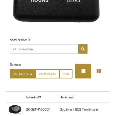
Antal artiklar
9
Sortera
ARTIKELKOD
BENÄMNING
PRIS
Artikelkod
Benämning
GK-GETHM-0001
Get Smart SOS Timräknare