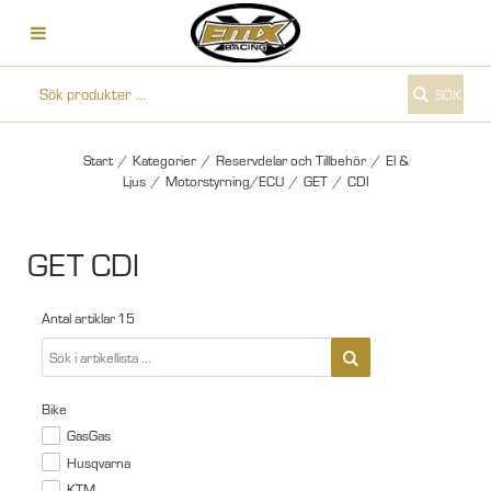
SÖK
Start
/
Kategorier
/
Reservdelar och Tillbehör
/
El &
Ljus
/
Motorstyrning/ECU
/
GET
/
CDI
GET CDI
Antal artiklar
15
Bike
GasGas
Husqvarna
KTM