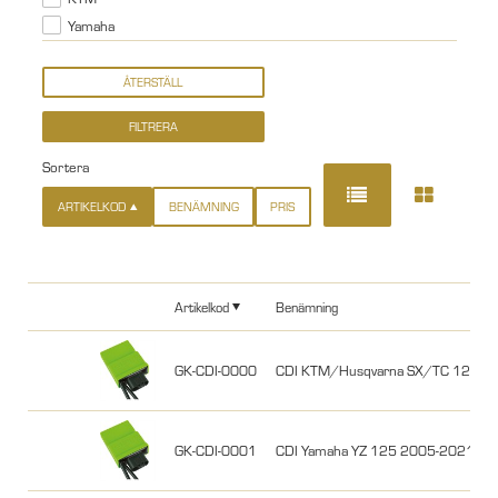
Yamaha
Sortera
ARTIKELKOD
BENÄMNING
PRIS
Artikelkod
Benämning
GK-CDI-0000
CDI KTM/Husqvarna SX/TC 125 2
GK-CDI-0001
CDI Yamaha YZ 125 2005-2021