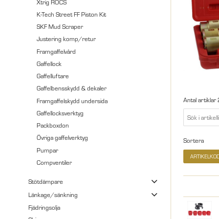
Xtrig ROCS
K-Tech Street FF Piston Kit
SKF Mud Scraper
Justering komp/retur
Framgaffelvård
Gaffellock
Gaffelluftare
Gaffelbensskydd & dekaler
Antal artiklar
Framgaffelskydd undersida
Gaffellocksverktyg
Packboxdon
Övriga gaffelverktyg
Sortera
Pumpar
ARTIKELKO
Compventiler
Stötdämpare
Länkage/sänkning
Fjädringsolja