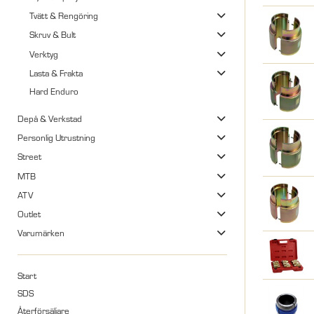
Tvätt & Rengöring
Skruv & Bult
Verktyg
Lasta & Frakta
Hard Enduro
Depå & Verkstad
Personlig Utrustning
Street
MTB
ATV
Outlet
Varumärken
Start
SDS
Återförsäljare