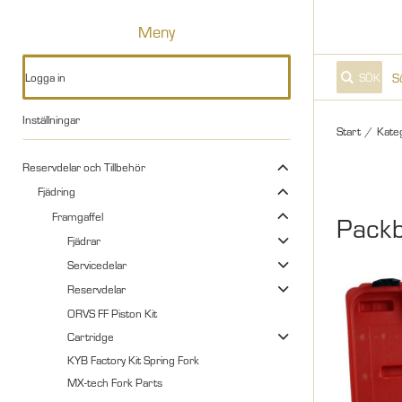
Meny
Logga in
SÖK
Inställningar
Start
/
Kate
Reservdelar och Tillbehör
Fjädring
Framgaffel
Pack
Fjädrar
Servicedelar
Reservdelar
ORVS FF Piston Kit
Cartridge
KYB Factory Kit Spring Fork
MX-tech Fork Parts