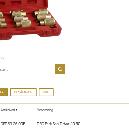
22
D
BENÄMNING
PRIS
Artikelkod
Benämning
DFD59-26-005
DRC Fork Seal Driver 40-50