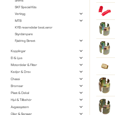
Shims
SKF Special Kits
Verktyg
MTB
KYB reservdelar best.varor
Styrdämpare
Fjädring Street
Kopplingar
El & Ljus
Motordelar & Filter
Kedjor & Drev
Chassi
Bromsar
Plast & Dekal
Hjul & Tillbehör
Avgassystem
Oljor & Sprayer