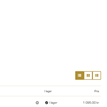
I lager
Pris
I lager
1 095.00