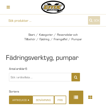
SÖK
Start
/
Kategorier
/
Reservdelar och
Tillbehör
/
Fjädring
/
Framgaffel
/
Pumpar
Fädringsverktyg, pumpar
Antal artiklar
6
Sortera
ARTIKELKOD
BENÄMNING
PRIS