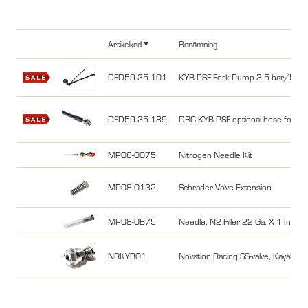
Artikelkod
Benämning
DFD59-35-101
KYB PSF Fork Pump 3,5 bar/50
DFD59-35-189
DRC KYB PSF optional hose for fa
MP08-0075
Nitrogen Needle Kit
MP08-0132
Schrader Valve Extension
MP08-0B75
Needle, N2 Filler 22 Ga. X 1 In.
NRKYB01
Novation Racing SS-valve, Kayaba g