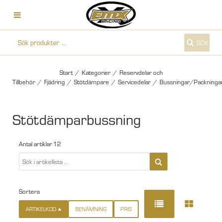
SÖK
Start
/
Kategorier
/
Reservdelar och
Tillbehör
/
Fjädring
/
Stötdämpare
/
Servicedelar
/
Bussningar/Packninga
Stötdämparbussning
Antal artiklar
12
Sortera
ARTIKELKOD
BENÄMNING
PRIS