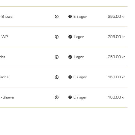
 -Showa
Ej i lager
295.00
) -WP
I lager
295.00
chs
I lager
259.00
Sachs
Ej i lager
160.00
 - Showa
Ej i lager
160.00