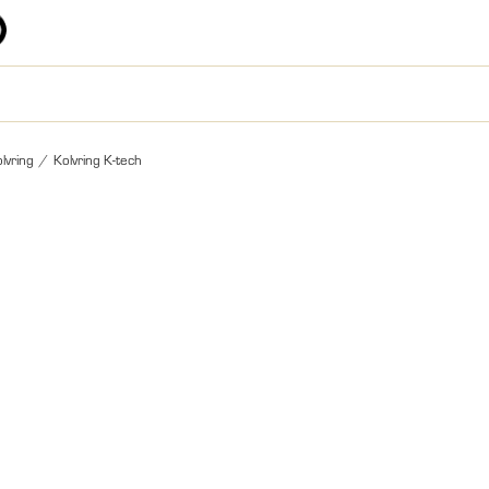
lvring
/
Kolvring K-tech