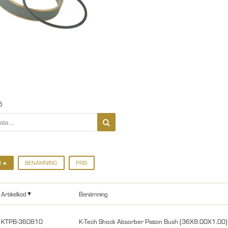
6
D
BENÄMNING
PRIS
Artikelkod
Benämning
KTPB-360810
K-Tech Shock Absorber Piston Bush (36X8.00X1.00