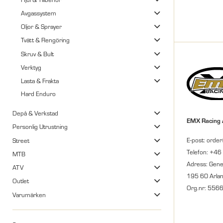
Avgassystem
Oljor & Sprayer
Tvätt & Rengöring
Skruv & Bult
Verktyg
Lasta & Frakta
Hard Enduro
Depå & Verkstad
EMX Racing
Personlig Utrustning
E-post: orde
Street
Telefon: +46
MTB
Adress: Gene
ATV
195 60 Arla
Outlet
Org.nr: 556
Varumärken