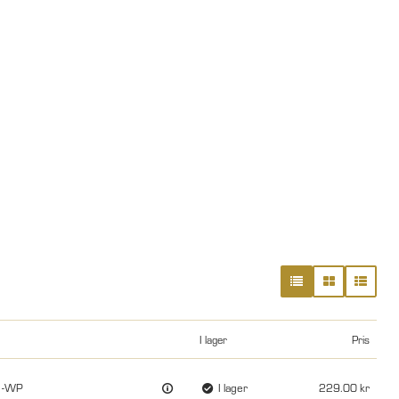
I lager
Pris
) -WP
I lager
229.00