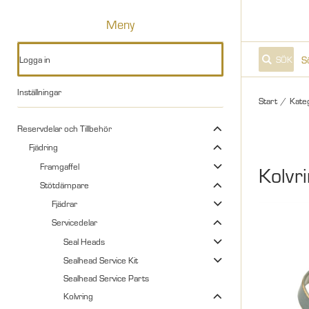
Meny
Logga in
SÖK
Inställningar
Start
/
Kate
Reservdelar och Tillbehör
Fjädring
Framgaffel
Kolvr
Stötdämpare
Fjädrar
Servicedelar
Seal Heads
Sealhead Service Kit
Sealhead Service Parts
Kolvring