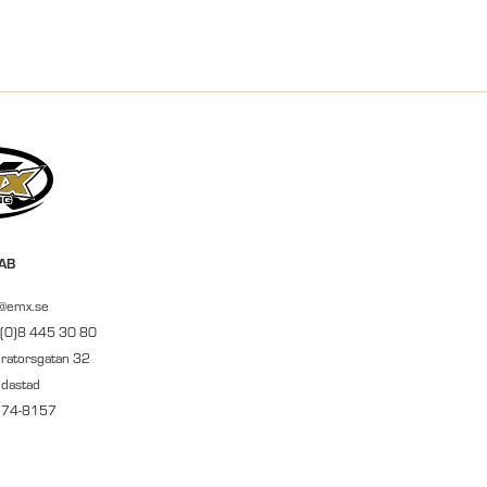
 AB
r@emx.se
 (0)8 445 30 80
ratorsgatan 32
ndastad
674-8157