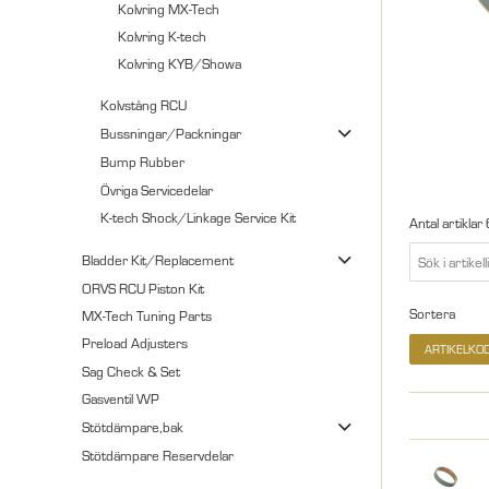
Kolvring MX-Tech
Kolvring K-tech
Kolvring KYB/Showa
Kolvstång RCU
Bussningar/Packningar
Bump Rubber
Övriga Servicedelar
K-tech Shock/Linkage Service Kit
Antal artiklar
Bladder Kit/Replacement
ORVS RCU Piston Kit
Sortera
MX-Tech Tuning Parts
Preload Adjusters
ARTIKELKO
Sag Check & Set
Gasventil WP
Stötdämpare,bak
Stötdämpare Reservdelar