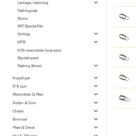
Länkage/sänkning
Fjädringsolja
Shims
SKF Special Kits
Verktyg
MTB
KYB reservdelar best.varor
Styrdämpare
Fjädring Street
Kopplingar
El & Ljus
Motordelar & Filter
Kedjor & Drev
Chassi
Bromsar
Plast & Dekal
Hjul & Tillbehör