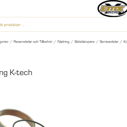
gorier
/
Reservdelar och Tillbehör
/
Fjädring
/
Stötdämpare
/
Servicedelar
/
Ko
ing K-tech