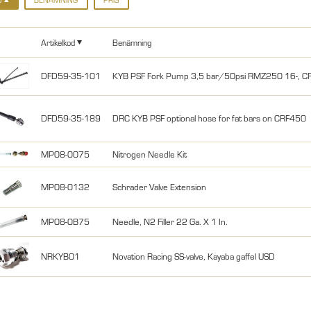
Artikelkod
Benämning
DFD59-35-101
KYB PSF Fork Pump 3,5 bar/50psi RMZ250 16-,
DFD59-35-189
DRC KYB PSF optional hose for fat bars on CRF450
MP08-0075
Nitrogen Needle Kit
MP08-0132
Schrader Valve Extension
MP08-0B75
Needle, N2 Filler 22 Ga. X 1 In.
NRKYB01
Novation Racing SS-valve, Kayaba gaffel USD