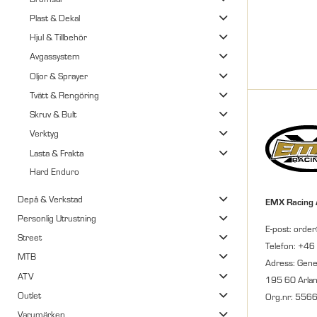
Plast & Dekal
Hjul & Tillbehör
Avgassystem
Oljor & Sprayer
Tvätt & Rengöring
Skruv & Bult
Verktyg
Lasta & Frakta
Hard Enduro
Depå & Verkstad
EMX Racing
Personlig Utrustning
E-post: orde
Street
Telefon: +46
MTB
Adress: Gene
ATV
195 60 Arla
Outlet
Org.nr: 556
Varumärken