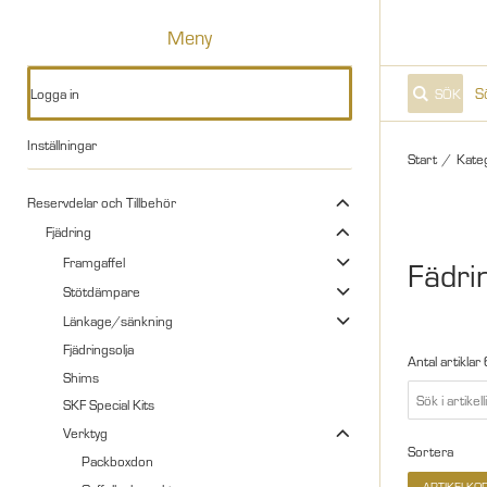
Meny
Logga in
SÖK
Inställningar
Start
/
Kate
Reservdelar och Tillbehör
Fjädring
Framgaffel
Fädri
Stötdämpare
Länkage/sänkning
Fjädringsolja
Antal artiklar
Shims
SKF Special Kits
Verktyg
Sortera
Packboxdon
ARTIKELKO