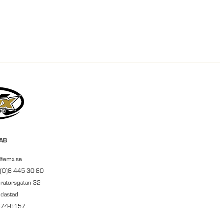
 AB
r@emx.se
 (0)8 445 30 80
ratorsgatan 32
ndastad
674-8157