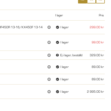
I lager
Pris
 CRF450R 13-16/KX450F 13-14
I lager
299.00
I lager
99.00
Ej i lager, beställd
329.00
I lager
89.00
I lager
89.00
I lager
2 995.00