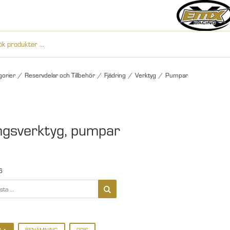
gorier
/
Reservdelar och Tillbehör
/
Fjädring
/
Verktyg
/
Pumpar
ngsverktyg, pumpar
6
D
BENÄMNING
PRIS