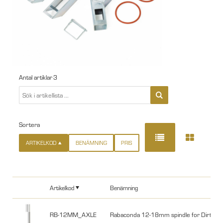
Antal artiklar
3
Sortera
ARTIKELKOD
BENÄMNING
PRIS
Artikelkod
Benämning
RB-12MM_AXLE
Rabaconda 12-18mm spindle for Dirt Bik