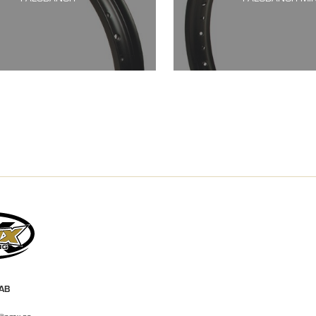
 AB
r@emx.se