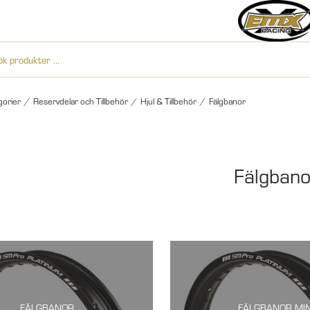
gorier
/
Reservdelar och Tillbehör
/
Hjul & Tillbehör
/
Fälgbanor
Fälgbano
FÄLGBANOR
FÄLGBANOR MIN