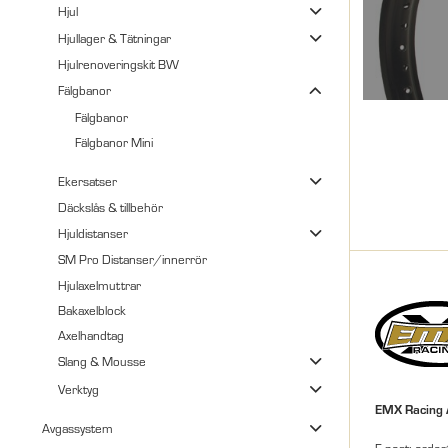
Hjul
Hjullager & Tätningar
Hjulrenoveringskit BW
Fälgbanor
Fälgbanor
Fälgbanor Mini
Ekersatser
Däckslås & tillbehör
Hjuldistanser
SM Pro Distanser/innerrör
Hjulaxelmuttrar
Bakaxelblock
Axelhandtag
Slang & Mousse
Verktyg
EMX Racing
Avgassystem
E-post: orde