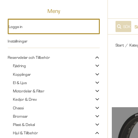
Meny
Logga in
SÖK
Inställningar
Start
/
Kate
Reservdelar och Tillbehör
Fjädring
Kopplingar
El & Ljus
Motordelar & Filter
Kedjor & Drev
Chassi
Bromsar
Plast & Dekal
Hjul & Tillbehör