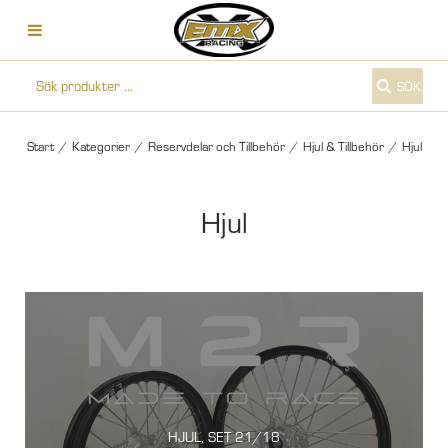
SÖK
Start
/
Kategorier
/
Reservdelar och Tillbehör
/
Hjul & Tillbehör
/
Hjul
Hjul
HJUL, SET 21/18