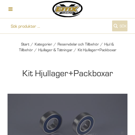
SÖK
Start
/
Kategorier
/
Reservdelar och Tillbehör
/
Hjul &
Tillbehör
/
Hjullager & Tätningar
/
Kit Hjullager+Packboxar
Kit Hjullager+Packboxar