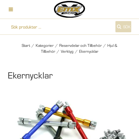
SÖK
Start
/
Kategorier
/
Reservdelar och Tillbehör
/
Hjul &
Tillbehör
/
Verktyg
/
Ekernycklar
Ekernycklar