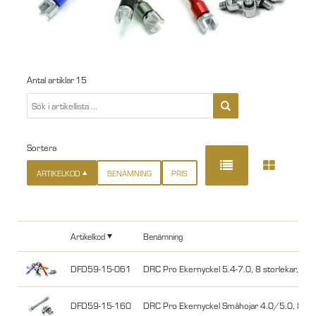
Antal artiklar
15
Sortera
ARTIKELKOD
BENÄMNING
PRIS
Artikelkod
Benämning
DFD59-15-061
DRC Pro Ekernyckel 5.4-7.0, 8 storlekar, Rö
DFD59-15-160
DRC Pro Ekernyckel Småhojar 4.0/5.0, 8 stor