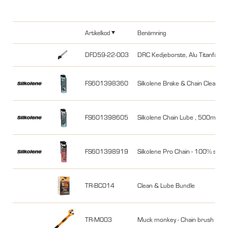
Artikelkod
Benämning
DFD59-22-003
DRC Kedjeborste, Alu Titanfärga
FS601398360
Silkolene Brake & Chain Cleaner
FS601398605
Silkolene Chain Lube , 500ml
FS601398919
Silkolene Pro Chain - 100% synt
TR-BC014
Clean & Lube Bundle
TR-M003
Muck monkey - Chain brush