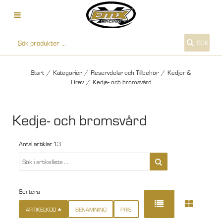
SÖK
Start
/
Kategorier
/
Reservdelar och Tillbehör
/
Kedjor &
Drev
/
Kedje- och bromsvård
Kedje- och bromsvård
Antal artiklar
13
Sortera
ARTIKELKOD
BENÄMNING
PRIS