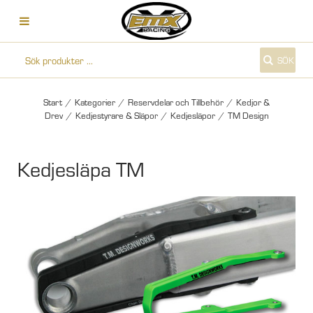
SÖK
Start
/
Kategorier
/
Reservdelar och Tillbehör
/
Kedjor &
Drev
/
Kedjestyrare & Släpor
/
Kedjesläpor
/
TM Design
Kedjesläpa TM