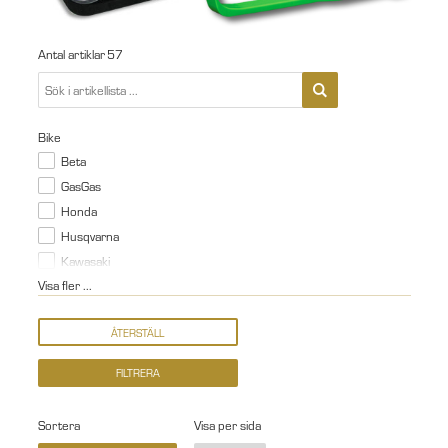
Antal artiklar
57
Bike
Beta
GasGas
Honda
Husqvarna
Kawasaki
Visa fler ...
Sortera
Visa per sida