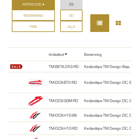
ARTIKELKOD
25
BENÄMNING
50
PRIS
ALLA
Artikelkod
Benämning
TM-BETA-253-RD
Kedjesläpa TM Design Baja, Be
TM-DCS-BT2-RD
Kedjesläpa TM Design DC, Bet
TM-DCS-GGM-RD
Kedjesläpa TM Design DC, GasG
TM-DCS-H10-BK
Kedjesläpa TM Design DC, CRFX
TM-DCS-H10-RD
Kedjesläpa TM Design DC, CRF