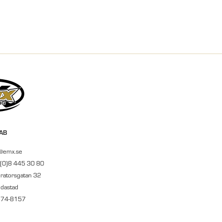
 AB
r@emx.se
 (0)8 445 30 80
ratorsgatan 32
ndastad
674-8157