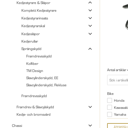
Kedjestyrare & Släpor
Komplett Kedjestyrare
Kedjestyrarinsats
Kedjestyrarskal
Kedjesläpor
Kedjerullar
Sprängskydd
Framdrevsskydd
Kolfiber
Antal artiklar
TM Design
Slavcylinderskydd, EE
Slavcylinderskydd, Rekluse
Bike
Framdrevsskydd
Honda
Framdrev & Slavcylskydd
Kawasaki
Kedje- och bromsvård
Yamaha
Chassi