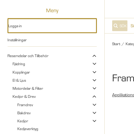
Meny
Logga in
SÖK
Inställningar
Start
/
Kate
Reservdelar och Tillbehör
Fjädring
Kopplingar
Fram
El & Ljus
Motordelar & Filter
Applikations
Kedjor & Drev
Framdrev
Bakdrev
Kedjor
Kedjeverktyg