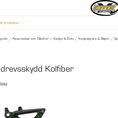
gorier
/
Reservdelar och Tillbehör
/
Kedjor & Drev
/
Kedjestyrare & Släpor
/
Sp
drevsskydd Kolfiber
lista