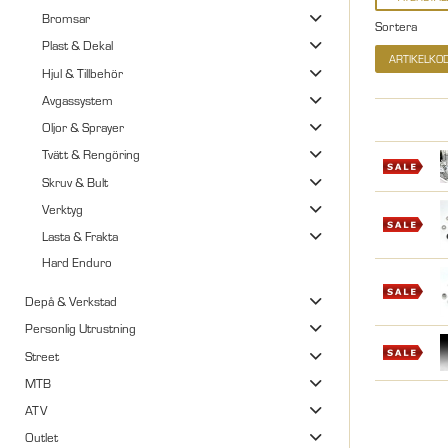
Bromsar
Sortera
Plast & Dekal
ARTIKELKO
Hjul & Tillbehör
Avgassystem
Oljor & Sprayer
Tvätt & Rengöring
Skruv & Bult
Verktyg
Lasta & Frakta
Hard Enduro
Depå & Verkstad
Personlig Utrustning
Street
MTB
ATV
Outlet