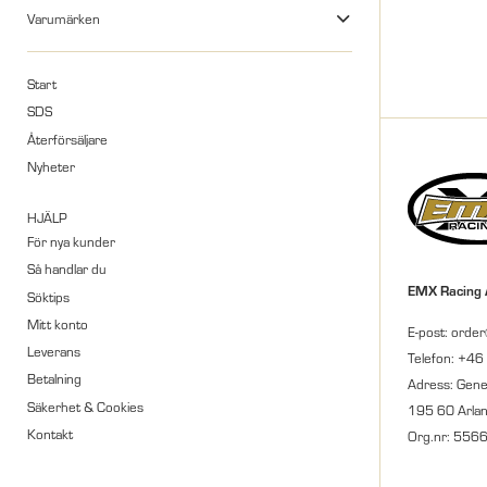
Varumärken
Start
SDS
Återförsäljare
Nyheter
HJÄLP
För nya kunder
Så handlar du
EMX Racing
Söktips
Mitt konto
E-post: orde
Leverans
Telefon: +46
Betalning
Adress: Gene
Säkerhet & Cookies
195 60 Arla
Kontakt
Org.nr: 556