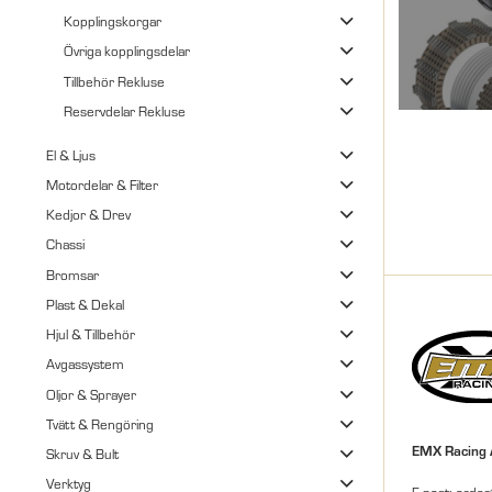
Kopplingskorgar
Övriga kopplingsdelar
Tillbehör Rekluse
Reservdelar Rekluse
El & Ljus
Motordelar & Filter
Kedjor & Drev
Chassi
Bromsar
Plast & Dekal
Hjul & Tillbehör
Avgassystem
Oljor & Sprayer
Tvätt & Rengöring
EMX Racing
Skruv & Bult
Verktyg
E-post: orde