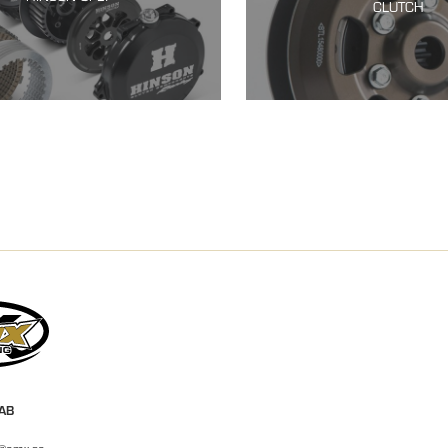
CLUTCH
 AB
r@emx.se