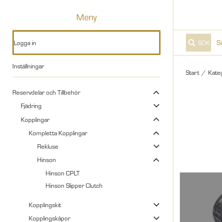
Meny
Logga in
SÖK
Inställningar
Start
/
Kate
Reservdelar och Tillbehör
Fjädring
Kopplingar
Kompletta Kopplingar
Rekluse
Hinson
Hinson CPLT
Hinson Slipper Clutch
Kopplingskit
Kopplingskåpor