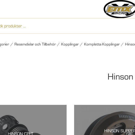
gorier
/
Reservdelar och Tillbehör
/
Kopplingar
/
Kompletta Kopplingar
/
Hinso
Hinson
HINSON SLIPPE
HINSON CPLT