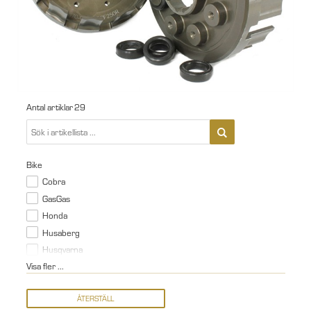
Antal artiklar
29
Bike
Cobra
GasGas
Honda
Husaberg
Husqvarna
Visa fler ...