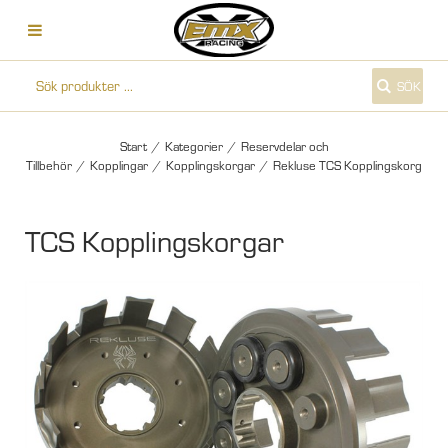
SÖK
Start
/
Kategorier
/
Reservdelar och
Tillbehör
/
Kopplingar
/
Kopplingskorgar
/
Rekluse TCS Kopplingskorg
TCS Kopplingskorgar