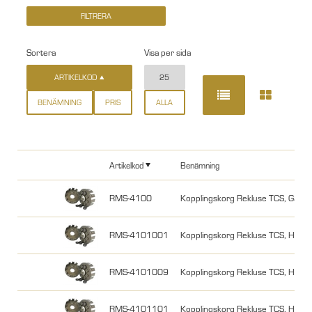
Sortera
Visa per sida
ARTIKELKOD
25
BENÄMNING
PRIS
ALLA
Artikelkod
Benämning
RMS-4100
Kopplingskorg Rekluse TCS, GasG
RMS-4101001
Kopplingskorg Rekluse TCS, Hon
RMS-4101009
Kopplingskorg Rekluse TCS, Hon
RMS-4101101
Kopplingskorg Rekluse TCS, Hon