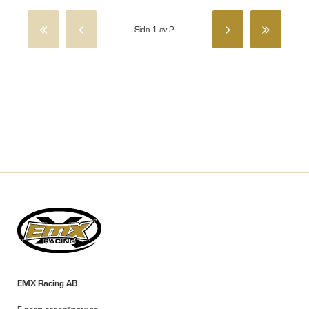
Sida 1 av 2
EMX Racing AB
E-post: order@emx.se