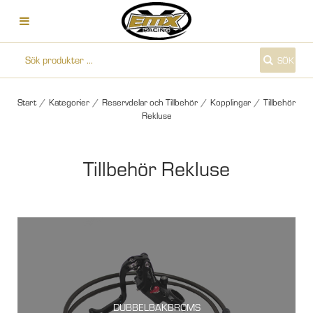
SÖK
Start
/
Kategorier
/
Reservdelar och Tillbehör
/
Kopplingar
/
Tillbehör
Rekluse
Tillbehör Rekluse
DUBBELBAKBROMS