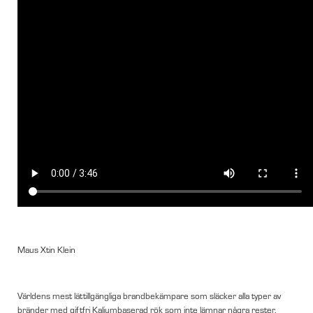
Maus Xtin Klein
Världens mest lättillgängliga brandbekämpare som släcker alla typer av
bränder med giftfri Kaliumbaserad rök som inte lämnar några rester.