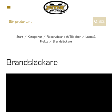
SÖK
Start
/
Kategorier
/
Reservdelar och Tillbehör
/
Lasta &
Frakta
/
Brandsläckare
Brandsläckare