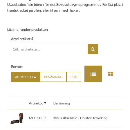
Utvecklades från början för det Sovjetiska rymdprogrammet. Får lätt plats i
handskfacket på bilen, eller till och med i fickan.
Läs mer under produkten
Antal artiklar
4
Sortera
ARTIKELKOD
BENÄMNING
PRIS
Artikelkod
Benämning
MU1101-1
Maus Xtin Klein - Hölster Travelbag