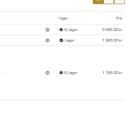
I lager
Pris
Ej i lager
3 495.00
I lager
1 995.00
t
Ej i lager
1 795.00