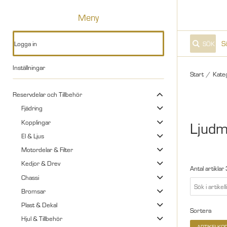
Meny
Logga in
SÖK
Inställningar
Start
/
Kate
Reservdelar och Tillbehör
Fjädring
Kopplingar
Ljudm
El & Ljus
Motordelar & Filter
Kedjor & Drev
Antal artiklar
Chassi
Bromsar
Plast & Dekal
Sortera
Hjul & Tillbehör
ARTIKELKO