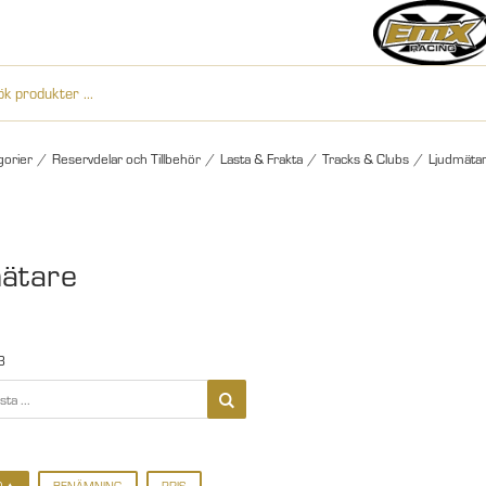
gorier
/
Reservdelar och Tillbehör
/
Lasta & Frakta
/
Tracks & Clubs
/
Ljudmäta
ätare
3
D
BENÄMNING
PRIS