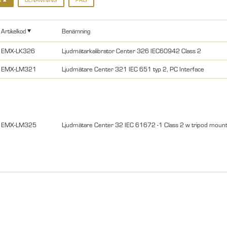
Artikelkod
Benämning
EMX-LK326
Ljudmätarkalibrator Center 326 IEC60942 Class 2
EMX-LM321
Ljudmätare Center 321 IEC 651 typ 2, PC Interface
EMX-LM325
Ljudmätare Center 32 IEC 61672 -1 Class 2 w tripod moun