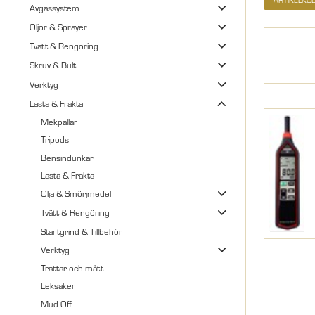
Avgassystem
Oljor & Sprayer
Tvätt & Rengöring
Skruv & Bult
Verktyg
Lasta & Frakta
Mekpallar
Tripods
Bensindunkar
Lasta & Frakta
Olja & Smörjmedel
Tvätt & Rengöring
Startgrind & Tillbehör
Verktyg
Trattar och mått
Leksaker
Mud Off