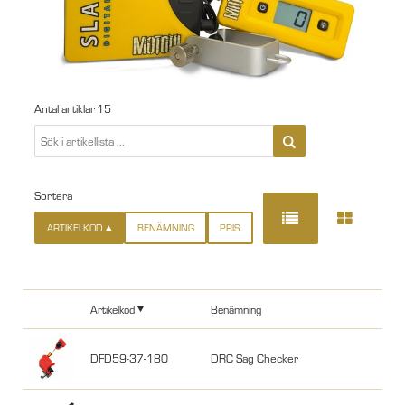
Antal artiklar
15
Sortera
ARTIKELKOD
BENÄMNING
PRIS
Artikelkod
Benämning
DFD59-37-180
DRC Sag Checker