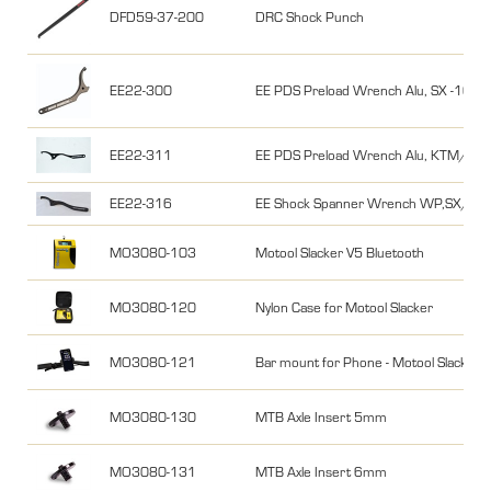
DFD59-37-200
DRC Shock Punch
EE22-300
EE PDS Preload Wrench Alu, SX -10, E
EE22-311
EE PDS Preload Wrench Alu, KTM/HQ
EE22-316
EE Shock Spanner Wrench WP,SX/FC 
MO3080-103
Motool Slacker V5 Bluetooth
MO3080-120
Nylon Case for Motool Slacker
MO3080-121
Bar mount for Phone - Motool Slacker
MO3080-130
MTB Axle Insert 5mm
MO3080-131
MTB Axle Insert 6mm