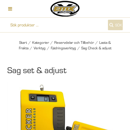
SÖK
Start
/
Kategorier
/
Reservdelar och Tillbehör
/
Lasta &
Frakta
/
Verktyg
/
Fjädringsverktyg
/
Sag Check & adjust
Sag set & adjust