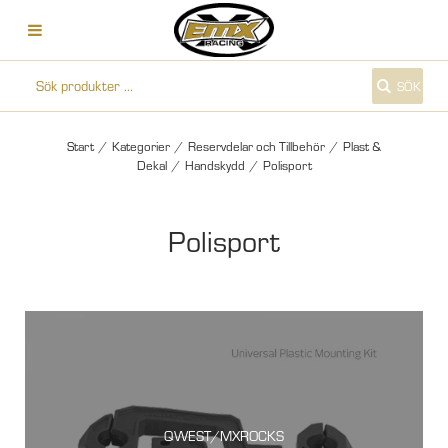
SÖK
Start
/
Kategorier
/
Reservdelar och Tillbehör
/
Plast &
Dekal
/
Handskydd
/
Polisport
Polisport
QWEST/MXROCKS