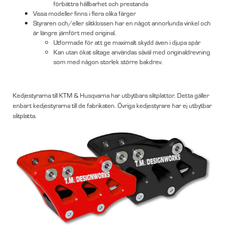
förbättra hållbarhet och prestanda
Vissa modeller finns i flera olika färger
Styraren och/eller slitklossen har en något annorlunda vinkel och
är längre jämfört med original.
Utformade för att ge maximalt skydd även i djupa spår
Kan utan ökat slitage användas såväl med originaldrevning
som med någon storlek större bakdrev.
Kedjestyrarna till KTM & Husqvarna har utbytbara slitplattor. Detta gäller
enbart kedjestyrarna till de fabrikaten. Övriga kedjestyrare har ej utbytbar
slitplatta.