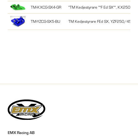
TM-KXCG-SX4-GR
"TM Kedjestyrare ""F Ed SX"", KX250F/4
TM-YZCG-SX5-BU
TM Kedjestyrare FEd SX, YZF250/450 
EMX Racing AB