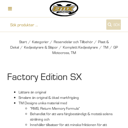
SÖK
Start
/
Kategorier
/
Reservdelar och Tillbehör
/
Plast &
Dekal
/
Kedjestyrare & Släpor
/
Komplett Kedjestyrare
/
TM
/
GP
Motocross, TM
Factory Edition SX
Lättare än original
Smalare än original & ökad markfrigång
TM Designs unika material med
”RMS, Return Memory Formula”
Behandlat för att vara färgbeständigt & motstå solens
strålning och
Innehåller tillsatser för att minska friktionen för att