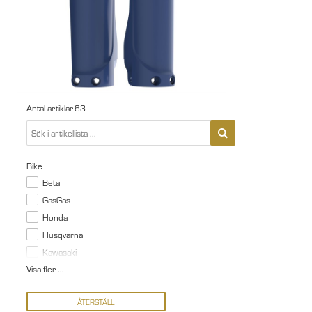
Antal artiklar
63
Bike
Beta
GasGas
Honda
Husqvarna
Kawasaki
Visa fler ...