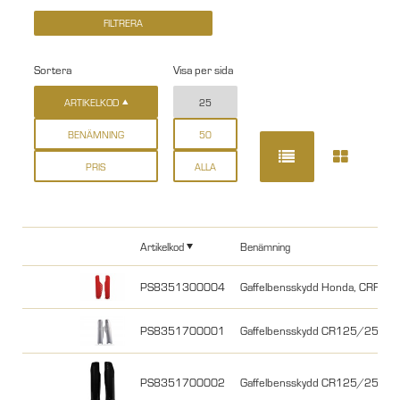
Sortera
Visa per sida
ARTIKELKOD
25
BENÄMNING
50
PRIS
ALLA
Artikelkod
Benämning
PS8351300004
Gaffelbensskydd Honda, CRF 15
PS8351700001
Gaffelbensskydd CR125/250 04
PS8351700002
Gaffelbensskydd CR125/250 0