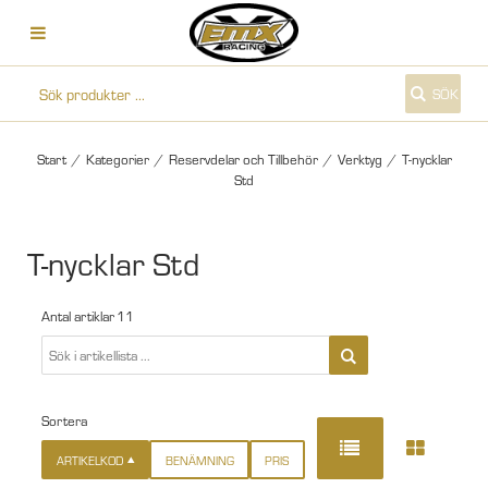
SÖK
Start
/
Kategorier
/
Reservdelar och Tillbehör
/
Verktyg
/
T-nycklar
Std
T-nycklar Std
Antal artiklar
11
Sortera
ARTIKELKOD
BENÄMNING
PRIS