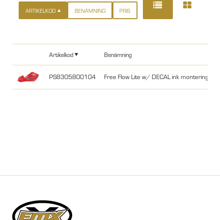
ARTIKELKOD
BENÄMNING
PRIS
Artikelkod
Benämning
PS8305800104
Free Flow Lite w/ DECAL ink monteringskit, 