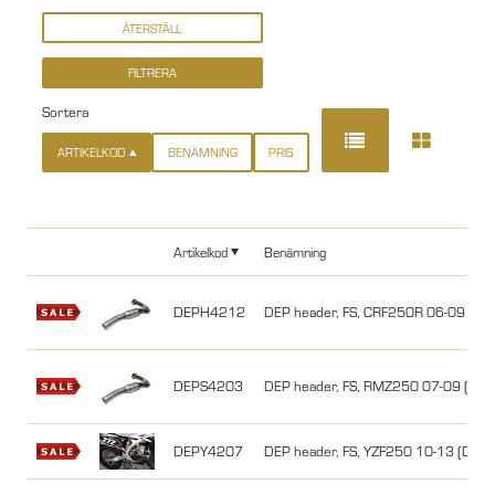
Sortera
ARTIKELKOD
BENÄMNING
PRIS
Artikelkod
Benämning
DEPH4212
DEP header, FS, CRF250R 06-09 Sin
DEPS4203
DEP header, FS, RMZ250 07-09 (DE
DEPY4207
DEP header, FS, YZF250 10-13 (DEP