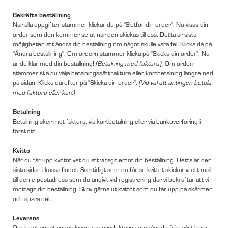
Bekräfta beställning
När alla uppgifter stämmer klickar du på "Slutför din order". Nu visas din
order som den kommer se ut när den skickas till oss. Detta är sista
möjligheten att ändra din beställning om något skulle vara fel. Klicka då på
"Ändra beställning". Om ordern stämmer klicka på "Skicka din order". Nu
är du klar med din beställning!
Om ordern
(Betalning med faktura).
stämmer ska du välja betalningssätt faktura eller kortbetalning längre ned
på sidan. Klicka därefter på "Skicka din order".
(Vid val att antingen betala
med faktura eller kort)
Betalning
Betalning sker mot faktura, via kortbetalning eller via banköverföring i
förskott.
Kvitto
När du får upp kvittot vet du att vi tagit emot din beställning. Detta är den
sista sidan i kassa-flödet. Samtidigt som du får se kvittot skickar vi ett mail
till den e-postadress som du angivit vid registrering där vi bekräftar att vi
mottagit din beställning. Skriv gärna ut kvittot som du får upp på skärmen
och spara det.
Leverans
Om inget annat anges levereras produkterna omgående från vårt lager.