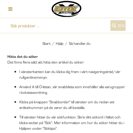
SÖK
Start
/
Hjälp
/
Så handlar du
Hitta det du söker
Det finns flera sätt att hitta den artikel du söker:
I vänsterkanten kan du klicka dig fram i vårt navigeringsträd/vår
rullgardinsmenyn.
Använd A till Ö-listan, vår snabblista som innehåller alla varugrupper
i bokstavsordning.
Klicka på knappen "Snabborder" till vänster om du redan vet
artikelnummer på de varor du vill beställa.
Till vänster hittar du vår sökfunktion. Skriv ditt sökord i fältet och
klicka sedan på "Sök". Mer information om hur du söker hittar du i
Hjälpen under "Söktips".