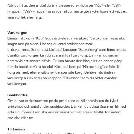
När du hittat den artikel du är intresserad av klicka på "Köp"- eller "Välj"-
knappen. "Välj"- knappen visas i de fall du måste göra ytterligare ett val, t ex
välja storlek eller färg.
Varukorgen
Genom att klicka "Köp" läggs artikeln i din varukorg. Varukorgen visas alltid
längst ned på sidan. Här ser du antal artiklar och total
ordersumma. Genom att klicka på knappen "Spara korg" som finns precis
ovanför varukorgen kan du spara aktuell varukorg. Den kan du sedan
hämta vid ett senare tillfälle. Du kan hämta den idag eller en annan gång
när du besöker vår e-handel. Klicka då bara på "Hämta korg" så fylls din
korg på med, eller ersätts av, din sparade korg. Behöver du ändra i
varukorgen klickar du på knappen "Till kassan" som du hittar ovanför
varukorgen.
Snabborder
Om du vet artikelnumren på de produkter du vill beställa kan du fylla i
artikelkod och antal under snabborder. Där kan du också läsa in en fil med
artikelnummer. Filen ska vara en semikolonseparerad textfil i formaten:
csv, skv, eller txt.
Till kassan