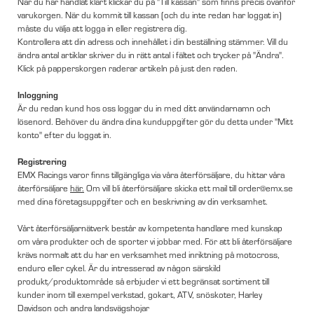
När du har handlat klart klickar du på "Till kassan" som finns precis ovanför
varukorgen. När du kommit till kassan (och du inte redan har loggat in)
måste du välja att logga in eller registrera dig.
Kontrollera att din adress och innehållet i din beställning stämmer. Vill du
ändra antal artiklar skriver du in rätt antal i fältet och trycker på "Ändra".
Klick på papperskorgen raderar artikeln på just den raden.
Inloggning
Är du redan kund hos oss loggar du in med ditt användarnamn och
lösenord. Behöver du ändra dina kunduppgifter gör du detta under "Mitt
konto" efter du loggat in.
Registrering
EMX Racings varor finns tillgängliga via våra återförsäljare, du hittar våra
återförsäljare
här.
Om vill bli återförsäljare skicka ett mail till order@emx.se
med dina företagsuppgifter och en beskrivning av din verksamhet.
Vårt återförsäljarnätverk består av kompetenta handlare med kunskap
om våra produkter och de sporter vi jobbar med. För att bli återförsäljare
krävs normalt att du har en verksamhet med inriktning på motocross,
enduro eller cykel. Är du intresserad av någon särskild
produkt/produktområde så erbjuder vi ett begränsat sortiment till
kunder inom till exempel verkstad, gokart, ATV, snöskoter, Harley
Davidson och andra landsvägshojar