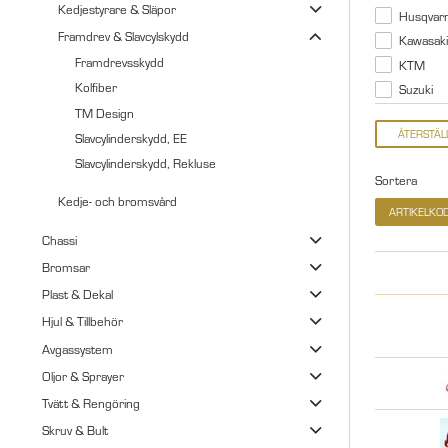
Kedjestyrare & Släpor
Husqvar
Framdrev & Slavcylskydd
Kawasaki
Framdrevsskydd
KTM
Kolfiber
Suzuki
TM Design
Slavcylinderskydd, EE
Slavcylinderskydd, Rekluse
Sortera
Kedje- och bromsvård
ARTIKELKO
Chassi
Bromsar
Plast & Dekal
Hjul & Tillbehör
Avgassystem
Oljor & Sprayer
Tvätt & Rengöring
Skruv & Bult