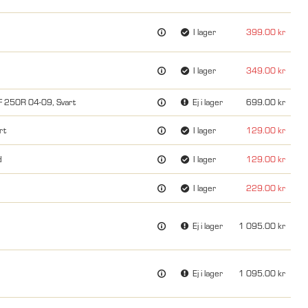
d
I lager
399.00
I lager
349.00
 250R 04-09, Svart
Ej i lager
699.00
rt
I lager
129.00
d
I lager
129.00
I lager
229.00
Ej i lager
1 095.00
Ej i lager
1 095.00