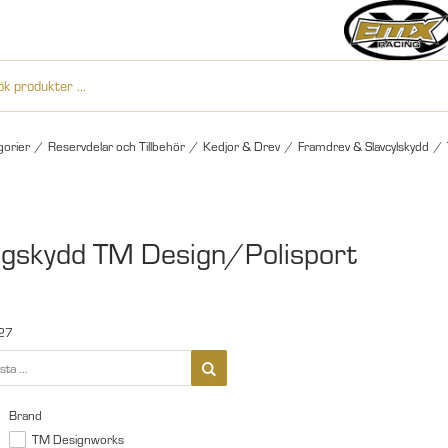
gorier
/
Reservdelar och Tillbehör
/
Kedjor & Drev
/
Framdrev & Slavcylskydd
/
gskydd TM Design/Polisport
27
Brand
TM Designworks