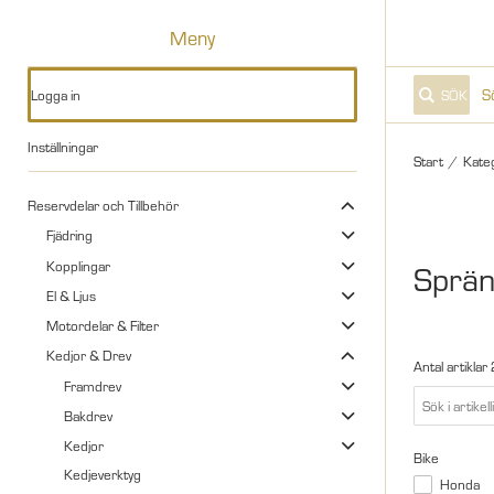
Meny
Logga in
SÖK
Inställningar
Start
/
Kate
Reservdelar och Tillbehör
Fjädring
Kopplingar
Sprän
El & Ljus
Motordelar & Filter
Kedjor & Drev
Antal artiklar
Framdrev
Bakdrev
Kedjor
Bike
Kedjeverktyg
Honda