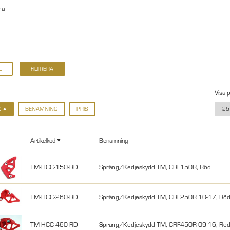
na
Visa 
D
BENÄMNING
PRIS
25
Artikelkod
Benämning
TM-HCC-150-RD
Spräng/Kedjeskydd TM, CRF150R, Röd
TM-HCC-260-RD
Spräng/Kedjeskydd TM, CRF250R 10-17, Rö
TM-HCC-460-RD
Spräng/Kedjeskydd TM, CRF450R 09-16, Rö