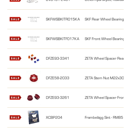
SKFWSBKITR015KA
SKF Rear Wheel Bearing/Sea
SKFWSBKITF017KA
SKF Front Wheel Bearing/Se
DFZE93-3341
ZETA Wheel Spacer Rear KX
DFZE58-2033
ZETA Stem Nut M22x30-P1
DFZE93-3261
ZETA Wheel Spacer Front K
XCBP204
Frambelägg Sint - RM85 05-