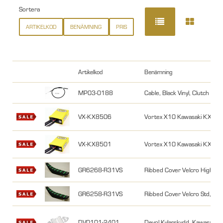
Sortera
ARTIKELKOD
BENÄMNING
PRIS
Artikelkod
Benämning
MP03-0188
Cable, Black Vinyl, Clutch T
VX-KX8506
Vortex X10 Kawasaki KX85 
VX-KX8501
Vortex X10 Kawasaki KX85 
GR6268-R31VS
Ribbed Cover Velcro High, 
GR6258-R31VS
Ribbed Cover Velcro Std, B
DV0101-2401
Devol Kylarskydd, Kawasaki