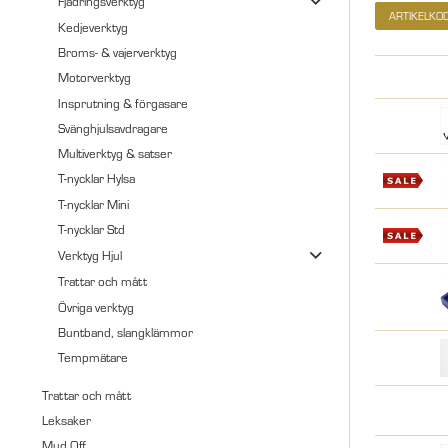
Fjädringsverktyg
ARTIKELKO
Kedjeverktyg
Broms- & vajerverktyg
Motorverktyg
Insprutning & förgasare
Svänghjulsavdragare
Multiverktyg & satser
T-nycklar Hylsa
T-nycklar Mini
T-nycklar Std
Verktyg Hjul
Trattar och mått
Övriga verktyg
Buntband, slangklämmor
Tempmätare
Trattar och mått
Leksaker
Mud Off