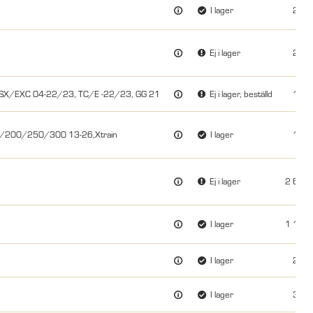
I lager
229.
Ej i lager
299.
SX/EXC 04-22/23, TC/E -22/23, GG 21
Ej i lager, beställd
149.
125/200/250/300 13-26,Xtrain
I lager
149.
Ej i lager
2 695
I lager
1 195
I lager
279.
I lager
399.