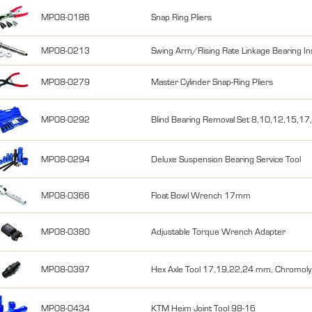
MP08-0186
Snap Ring Pliers
MP08-0213
Swing Arm/Rising Rate Linkage Bearing Inst
MP08-0279
Master Cylinder Snap-Ring Pliers
MP08-0292
Blind Bearing Removal Set 8,10,12,15,1
MP08-0294
Deluxe Suspension Bearing Service Tool
MP08-0366
Float Bowl Wrench 17mm
MP08-0380
Adjustable Torque Wrench Adapter
MP08-0397
Hex Axle Tool 17,19,22,24 mm, Chromoly
MP08-0434
KTM Heim Joint Tool 98-16