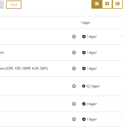
ALLA
I lager
I lager
199.
Röd
I lager
49.
art (CRF, YZF/WRF, KXF, SXF)
I lager
49.
Ej i lager
99.
I lager
99.
I lager
129.