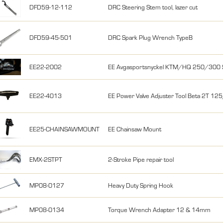
DFD59-12-112
DRC Steering Stem tool, lazer cut
DFD59-45-501
DRC Spark Plug Wrench TypeB
EE22-2002
EE Avgasportsnyckel KTM/HQ 250/300 
EE22-4013
EE Power Valve Adjuster Tool Beta 2T 
EE25-CHAINSAWMOUNT
EE Chainsaw Mount
EMX-2STPT
2-Stroke Pipe repair tool
MP08-0127
Heavy Duty Spring Hook
MP08-0134
Torque Wrench Adapter 12 & 14mm