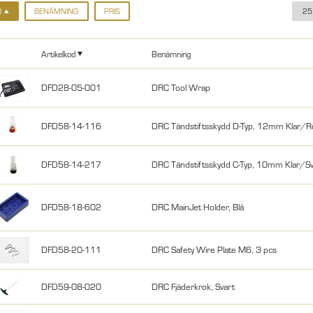
D
BENÄMNING
PRIS
25
Artikelkod
Benämning
DFD28-05-001
DRC Tool Wrap
DFD58-14-116
DRC Tändstiftsskydd D-Typ, 12mm Klar/
DFD58-14-217
DRC Tändstiftsskydd C-Typ, 10mm Klar/Sv
DFD58-18-602
DRC MainJet Holder, Blå
DFD58-20-111
DRC Safety Wire Plate M6, 3 pcs
DFD59-08-020
DRC Fjäderkrok, Svart