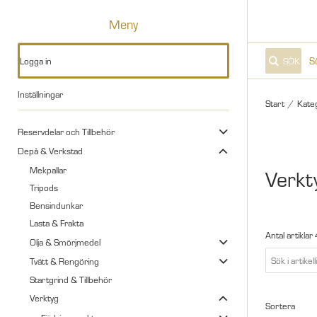
Meny
Logga in
SÖK
Inställningar
Start
/
Kate
Reservdelar och Tillbehör
Depå & Verkstad
Mekpallar
Verkt
Tripods
Bensindunkar
Lasta & Frakta
Antal artiklar
Olja & Smörjmedel
Tvätt & Rengöring
Startgrind & Tillbehör
Verktyg
Sortera