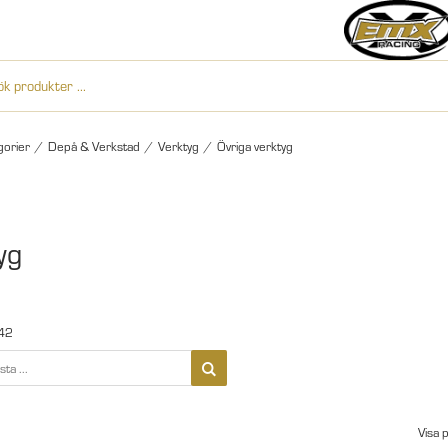
gorier
/
Depå & Verkstad
/
Verktyg
/
Övriga verktyg
yg
42
Visa 