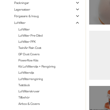
Packningar
Lagersatser
Förgasare & Insug
Luftfilter
Luftfilter
Luftfilter Pre-Oiled
Luftfilter PFK
TwinAir Rain Coat
GP Dust Covers
Powerflow Kits
Kit Luftfilterolja + Rengöring
Luftfilterolja
Luftfilterrengöring
Tvättlock
Luftfilterskruvar
Tillbehör
Airbox & Covers