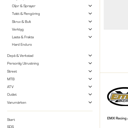
Oljor & Sprayer
Tvätt & Rengöring
Skruv & Bult
Verktyg
Lasta & Frakta
Hard Enduro
Depå & Verkstad
Personlig Utrustning
Street
MTB
ATV
Outlet
Varumärken
EMX Racing
Start
SDS