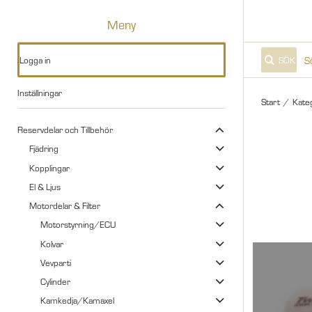
Meny
Logga in
SÖK
Inställningar
Start
/
Kate
Reservdelar och Tillbehör
Fjädring
Kopplingar
El & Ljus
Motordelar & Filter
Motorstyrning/ECU
Kolvar
Vevparti
Cylinder
Kamkedja/Kamaxel