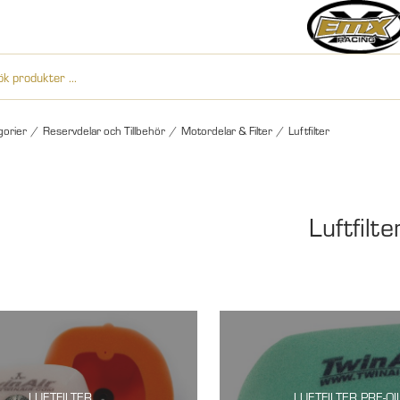
gorier
/
Reservdelar och Tillbehör
/
Motordelar & Filter
/
Luftfilter
Luftfilte
LUFTFILTER
LUFTFILTER PRE-OI