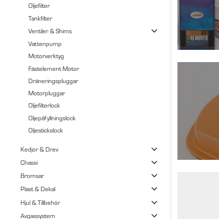
Oljefilter
Tankfilter
Ventiler & Shims
Vattenpump
Motorverktyg
Fästelement Motor
Dräneringspluggar
Motorpluggar
Oljefilterlock
Oljepåfyllningslock
Oljestickslock
Kedjor & Drev
Chassi
Bromsar
Plast & Dekal
Hjul & Tillbehör
Avgassystem