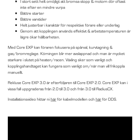
I stort sett helt omöjligt att bromsa stopp & motorn dör oftast
inte efter en mindre vurpa
Bättre starter
Bättre varvtider
Helt justerbar i karaktär för respektive förare eller underlag
Genom att kopplingen används effektivt & arbetstemperaturen är
lägre ökar hållbarheten.
Med Core EXP kan föraren fokusera på spårval, kurvtagning &
gas/bromreglage. Körningen blir mer avslappnad och man är mycket
starkare i slutet på heaten/racen. Växling sker som vanligt och
kopplingshandtaget kan fungera som vanligt om/när man vill frikoppla
manuellt.
Rekluse Core EXP 3.0 är efterföljaren till Core EXP 2.0. Core EXP kan i
vissa fall uppgraderas från 2.0 till 3.0 och från 3.0 till RadiusCX.
Installationsvideo hittar ni
här
för kabelmodellen och
här
för DDS.