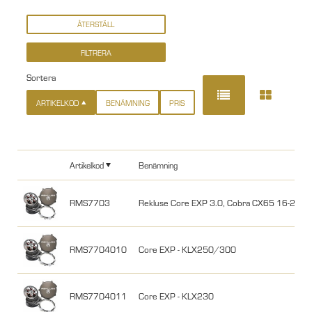
Sortera
ARTIKELKOD
BENÄMNING
PRIS
Artikelkod
Benämning
RMS7703
Rekluse Core EXP 3.0, Cobra CX65 16-25
RMS7704010
Core EXP - KLX250/300
RMS7704011
Core EXP - KLX230