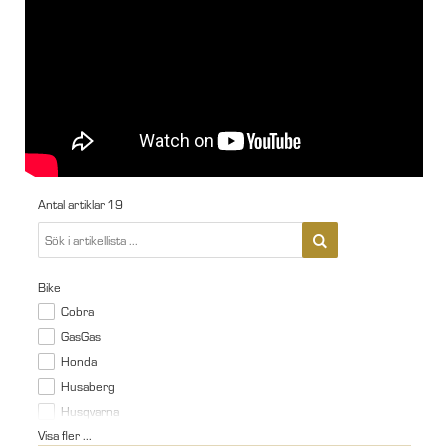
Antal artiklar
19
Bike
Cobra
GasGas
Honda
Husaberg
Husqvarna
Visa fler ...