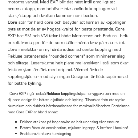
motorns varvtal. Med EXP blir det näst intill omöjligt att
bromsa stopp, man behöver inte använda kopplingen vid
start/stopp och kraften kommer ner i backen.
Core
står för hard core och betyder att kärnan av kopplingen
byts ut mot delar av högsta kvalité för bästa prestanda. Core
EXP har SM och VM titlar i både Motocross och Enduro - helt
enkelt framtagen för de som ställer hårda krav på materialet.
Core innefattar en ny hårdanodiserad centerkoppling med
Rekluse patenterade "rounded corners" som minimerar slag
och slitage. Laserskurna helt plana mellanskivor i stål som ökar
friktionsytan jämfört med original. Värmehärdade
kopplingsfjädrar med styrningar. Designen är flödesoptimerad
för bättre kylning.
I Core EXP ingår också
Rekluse kopplingskåpa
- snyggare och med en
djupare design för bättre oljeflöde och kylning. Tillverkad från ett stycke
aluminium och dubbelt hårdanodiserad för maximal hållbarhet. Fördelarna
med Core EXP är bland annat:
Enklare att köra på höga växlar vid halt underlag eller enduro
Bättre fäste vid acceleration, mjukare ingrepp & kraften i backen!
Snabbare/enklare kurvtagning