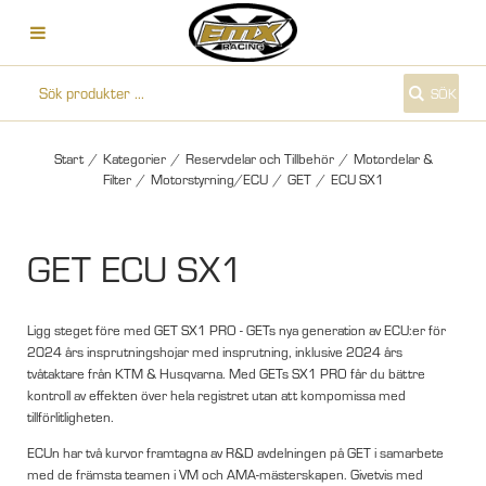
SÖK
Start
/
Kategorier
/
Reservdelar och Tillbehör
/
Motordelar &
Filter
/
Motorstyrning/ECU
/
GET
/
ECU SX1
GET ECU SX1
Ligg steget före med GET SX1 PRO - GETs nya generation av ECU:er för
2024 års insprutningshojar med insprutning, inklusive 2024 års
tvåtaktare från KTM & Husqvarna. Med GETs SX1 PRO får du bättre
kontroll av effekten över hela registret utan att kompomissa med
tillförlitligheten.
ECUn har två kurvor framtagna av R&D avdelningen på GET i samarbete
med de främsta teamen i VM och AMA-mästerskapen. Givetvis med