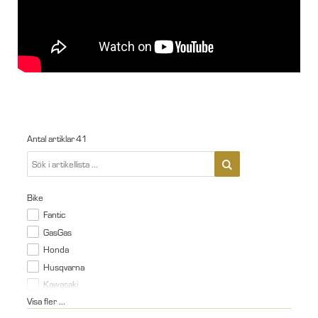
Antal artiklar
41
Bike
Fantic
GasGas
Honda
Husqvarna
Kawasaki
Visa fler ...