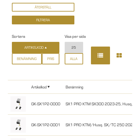
Sortera
Visa per sida
ARTIKELKOD
25
BENÄMNING
PRIS
ALLA
Artikelkod
Benämning
GK-SX1P2-0000
SX1 PRO KTM SX300 2023-25, Husq, Ga
GK-SX1P2-0001
SX1 PRO KTM/Husq. SX/TC 250 2023-25