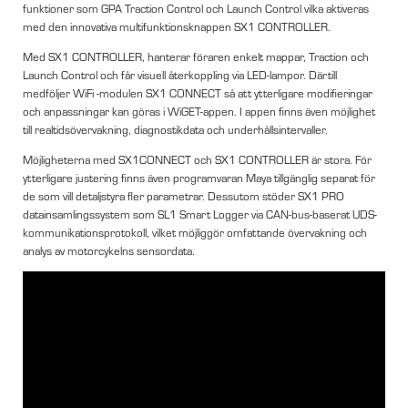
funktioner som GPA Traction Control och Launch Control vilka aktiveras
med den innovativa multifunktionsknappen SX1 CONTROLLER.
Med SX1 CONTROLLER, hanterar föraren enkelt mappar, Traction och
Launch Control och får visuell återkoppling via LED-lampor. Därtill
medföljer WiFi -modulen SX1 CONNECT så att ytterligare modifieringar
och anpassningar kan göras i WiGET-appen. I appen finns även möjlighet
till realtidsövervakning, diagnostikdata och underhållsintervaller.
Möjligheterna med SX1CONNECT och SX1 CONTROLLER är stora. För
ytterligare justering finns även programvaran Maya tillgänglig separat för
de som vill detaljstyra fler parametrar. Dessutom stöder SX1 PRO
datainsamlingssystem som SL1 Smart Logger via CAN-bus-baserat UDS-
kommunikationsprotokoll, vilket möjliggör omfattande övervakning och
analys av motorcykelns sensordata.