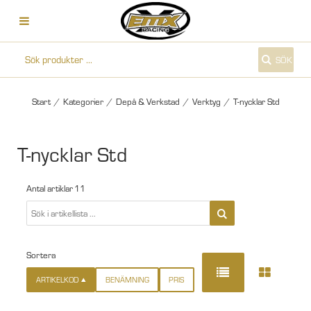
SÖK
Start
/
Kategorier
/
Depå & Verkstad
/
Verktyg
/
T-nycklar Std
T-nycklar Std
Antal artiklar
11
Sortera
ARTIKELKOD
BENÄMNING
PRIS