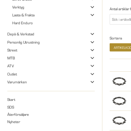
Verktyg
Antal artiklar
Lasta & Frakta
Hard Enduro
Depå & Verkstad
Sortera
Personlig Utrustning
ARTIKELKO
Street
MTB
ATV
Outlet
Varumärken
Start
SDS
Återförsäljare
Nyheter