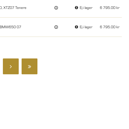
0, XTZ07 Tenere
Ej i lager
6 795.00
26, BMW650 07
Ej i lager
6 795.00