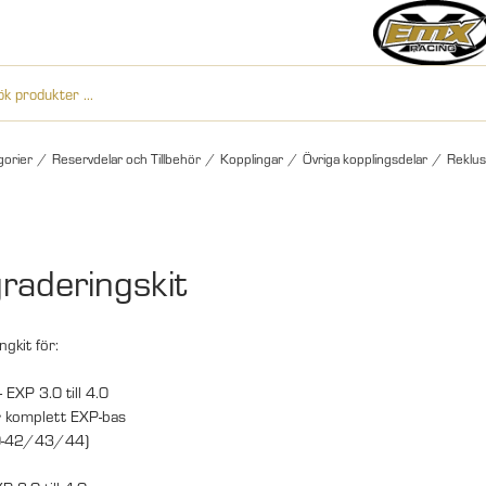
gorier
/
Reservdelar och Tillbehör
/
Kopplingar
/
Övriga kopplingsdelar
/
Reklus
raderingskit
gkit för:
 EXP 3.0 till 4.0
 komplett EXP-bas
42/43/44)