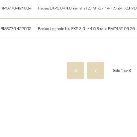
RMS770-421004
Radius EXP3.0->4.0 Yamaha FZ/MT-07 14-17/24, XSR70
RMS770-422002
Radius Upgrade Kit- EXP 3.0 -> 4.0 Suzuki RMZ450 05-
Sida 1 av 3