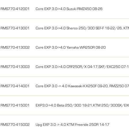
RMS770-412001
Core EXP 3.0->4.0 Suzuki RMZ450 08-26
RMS770-413001
Core EXP 3.0->4.0 Sherco 250/300 SEF-F 18-22/26, K
RMS770-413002
Core EXP 3.0->4.0 Yamaha WR250R 08-20
RMS770-413003
Core EXP 3.0->4.0 CRF250R/X 04-17,SXF/EXC250 07-
RMS770-414001
Core EXP 3.0 -> 4.0 Kawasaki KX250F 09-20, RMZ250 0
RMS770-415001
EXP3.0->4.0 Beta 250/300 18-21,KTM 250/300SX/EX
RMS770-415002
Upg EXP 3.0 -> 4.0 KTM Freeride 250R 14-17