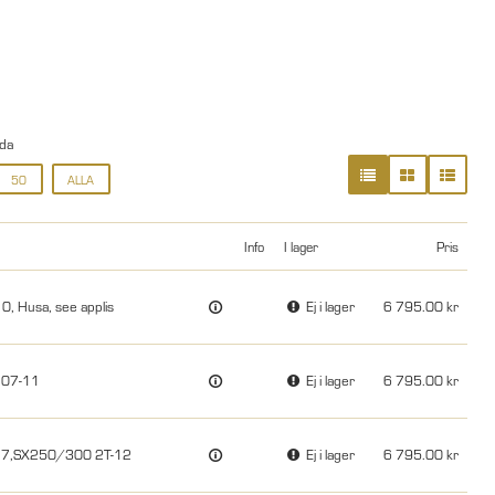
ida
50
ALLA
Info
I lager
Pris
 Husa, see applis
Ej i lager
6 795.00
 07-11
Ej i lager
6 795.00
-17,SX250/300 2T-12
Ej i lager
6 795.00