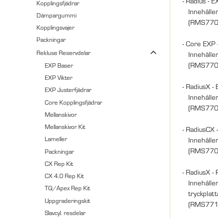
- Radius - E
Kopplingsfjädrar
Innehåller
Dämpargummi
(RMS770-
Kopplingsvajer
Packningar
- Core EXP 
Rekluse Reservdelar
Innehåller 
(RMS770-
EXP Baser
EXP Vikter
- RadiusX - 
EXP Justerfjädrar
Innehåller 
Core Kopplingsfjädrar
(RMS770-
Mellanskivor
Mellanskivor Kit
- RadiusCX -
Lameller
Innehåller 
(RMS770-
Packningar
CX Rep Kit
- RadiusX - 
CX 4.0 Rep Kit
Innehåller 
TQ/Apex Rep Kit
tryckplatt
Uppgraderingskit
(RMS771-
Slavcyl. resdelar