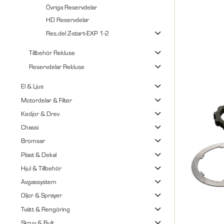
Övriga Reservdelar
HD Reservdelar
Res.del Z-start-EXP 1-2
Tillbehör Rekluse
Reservdelar Rekluse
El & Ljus
Motordelar & Filter
Kedjor & Drev
Chassi
Bromsar
Plast & Dekal
Hjul & Tillbehör
Avgassystem
Oljor & Sprayer
Tvätt & Rengöring
Skruv & Bult