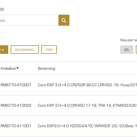
66
Visa per s
D
BENÄMNING
PRIS
25
Artikelkod
Benämning
RMS770-410001
Core EXP 3.0->4.0 CR250R 92-07,CRF450 -16, Husq-2010,
RMS770-410002
Core EXP 3.0->4.0 CRF450 17-18, TRX-14, KTM400-530
RMS770-411001
Core EXP3.0->4.0 YZ250-24,YZ/WR450F -22/23,Beta 