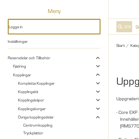
Meny
Logga in
SÖK
Inställningar
Start
/
Kate
Reservdelar och Tillbehör
Fjädring
Kopplingar
Uppg
Kompletta Kopplingar
Kopplingskit
Uppgraderin
Kopplingskåpor
Kopplingskorgar
- Core EXP -
Övriga kopplingsdelar
Innehåller
Centrumkoppling
(RMS770-
Tryckplattor