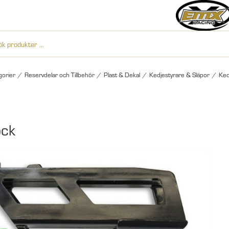
gorier
/
Reservdelar och Tillbehör
/
Plast & Dekal
/
Kedjestyrare & Släpor
/
Ked
ock