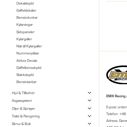
Dekalskydd
Gaffeldekaler
Bensindunkar
Kylarvingar
Sidopaneler
Kylargaller
Nät till Kylargaller
Nummerplåtar
Airbox Decals
Gaffelbensskydd
Stänkskydd
Bensintankar
Hjul & Tillbehör
EMX Racing
Avgassystem
E-post: orde
Oljor & Sprayer
Telefon: +46
Tvätt & Rengöring
Adress: Gene
Skruv & Bult