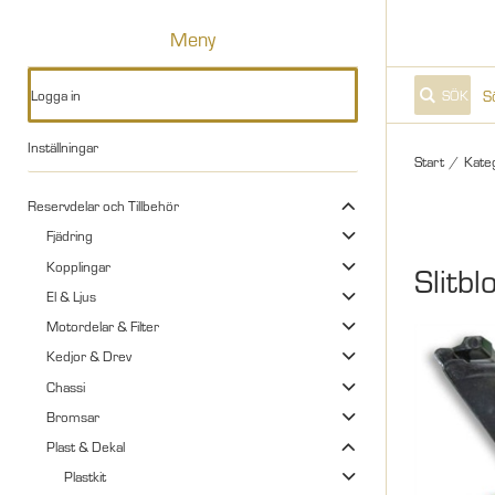
Meny
Logga in
SÖK
Inställningar
Start
/
Kate
Reservdelar och Tillbehör
Fjädring
Kopplingar
Slitbl
El & Ljus
Motordelar & Filter
Kedjor & Drev
Chassi
Bromsar
Plast & Dekal
Plastkit