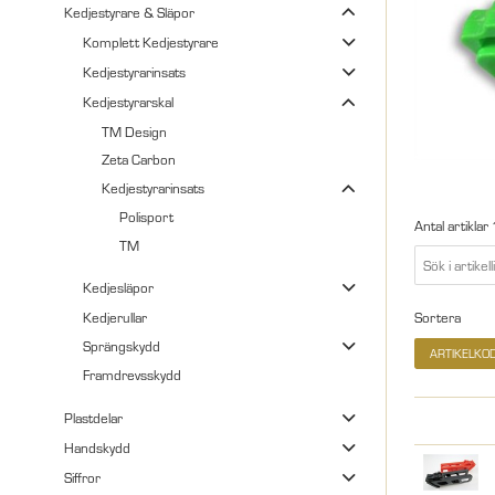
Kedjestyrare & Släpor
Komplett Kedjestyrare
Kedjestyrarinsats
Kedjestyrarskal
TM Design
Zeta Carbon
Kedjestyrarinsats
Polisport
Antal artiklar
TM
Kedjesläpor
Kedjerullar
Sortera
Sprängskydd
ARTIKELKO
Framdrevsskydd
Plastdelar
Handskydd
Siffror