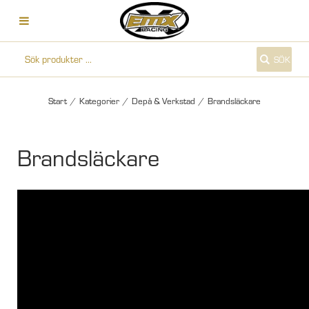
SÖK
Start
/
Kategorier
/
Depå & Verkstad
/
Brandsläckare
Brandsläckare