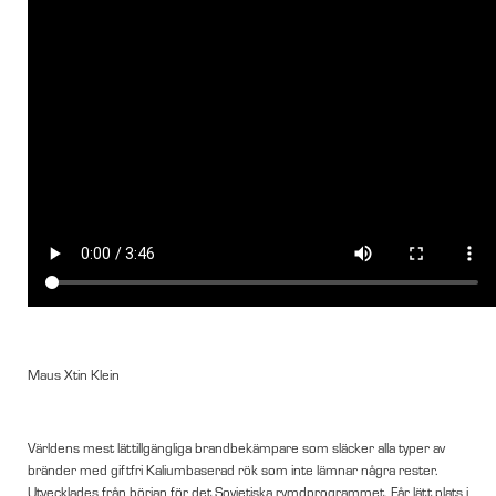
Maus Xtin Klein
Världens mest lättillgängliga brandbekämpare som släcker alla typer av
bränder med giftfri Kaliumbaserad rök som inte lämnar några rester.
Utvecklades från början för det Sovjetiska rymdprogrammet. Får lätt plats i