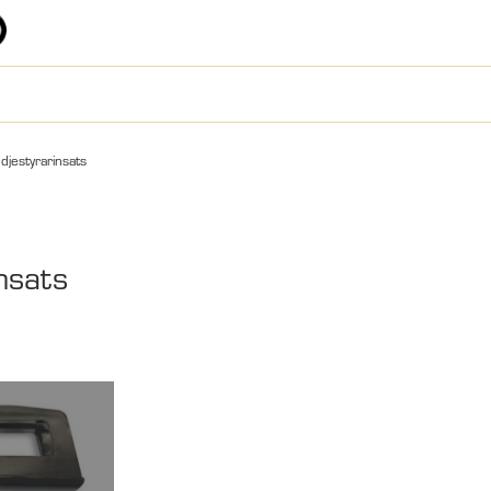
djestyrarinsats
nsats