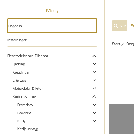
Meny
Logga in
SÖK
Inställningar
Start
/
Kate
Reservdelar och Tillbehör
Fjädring
Kopplingar
El & Ljus
Motordelar & Filter
Kedjor & Drev
Framdrev
Bakdrev
Kedjor
Kedjeverktyg