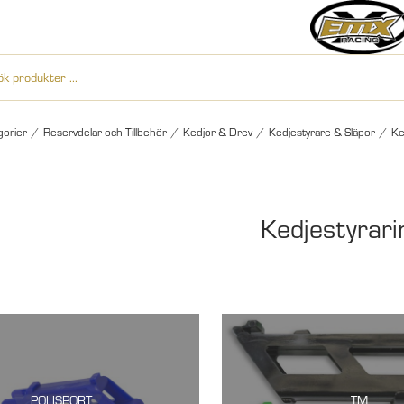
gorier
/
Reservdelar och Tillbehör
/
Kedjor & Drev
/
Kedjestyrare & Släpor
/
Ke
Kedjestyrari
POLISPORT
TM