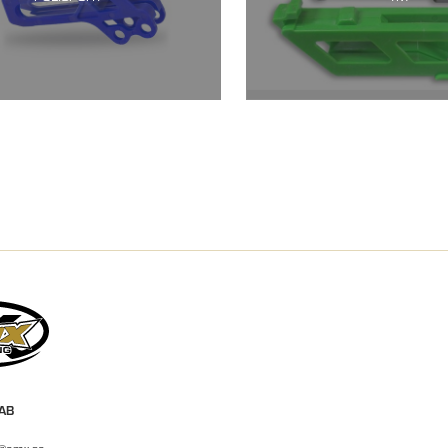
 AB
r@emx.se