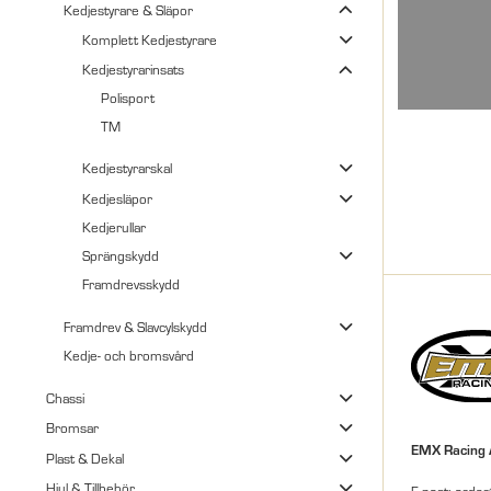
Kedjestyrare & Släpor
Komplett Kedjestyrare
Kedjestyrarinsats
Polisport
TM
Kedjestyrarskal
Kedjesläpor
Kedjerullar
Sprängskydd
Framdrevsskydd
Framdrev & Slavcylskydd
Kedje- och bromsvård
Chassi
Bromsar
EMX Racing
Plast & Dekal
Hjul & Tillbehör
E-post: orde